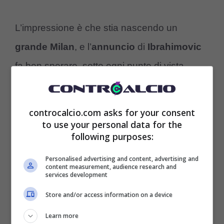
L’impressione è che stia nascendo un
grande
Milan
, e l’
annuncio
di
Ibrahimovic
fa ben sperare, sotto ogni punto di vista,
soprattutto del
calciomercato
, tanto criticato
soprattutto dai tifosi:
“Cosa c’è da aspettarsi
controcalcio.com asks for your consent
ancora da questo calciomercato? Vediamo,
to use your personal data for the
following purposes:
stiamo lavorando.
Stiamo seguendo la
Personalised advertising and content, advertising and
strategia messa dall’inizio
. Se ti dico tutto
content measurement, audience research and
services development
non è una sorpresa. Con l’ambizione che
Store and/or access information on a device
abbiamo
puntiamo in alto e vogliamo
Learn more
arrivare
. Stiamo lavorando tanto ma siamo