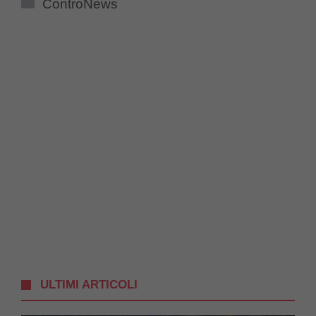
Categorie
ControNews
ULTIMI ARTICOLI