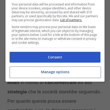
Your personal data will be processed and information from
tutti carichi”.
your device (cookies, unique identifiers, and other device
data) may be stored by, accessed by and shared with 319
partners, or used specifically by this site. We and our partners
may use precise geolocation data.
List of partners.
Il calciomercato del Milan è
Some vendors may process your personal data on the basis
solo all’inizio, Ibra docet
of legitimate interest, which you can object to by managing
your options below. Look for a link at the bottom of this page
or in the site menu to manage or withdraw consent in privacy
and cookie settings.
Nel corso della conferenza stampa di
presentazione di Alvaro Morata,
Zlatan
Consent
Ibrahimovic
ha dato degli importanti ed
Manage options
interessanti spunti di riflessioni ai tifosi del
Milan
in merito al
calciomercato
ed alla
strategia
che la società starebbe seguendo.
Per quanto questa possa essere