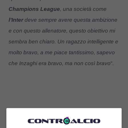
Champions League
, una società come
l’Inter
deve sempre avere questa ambizione
e con questo allenatore, questo obiettivo mi
sembra ben chiaro. Un ragazzo intelligente e
molto bravo, a me piace tantissimo, sapevo
che Inzaghi era bravo, ma non così bravo
“.