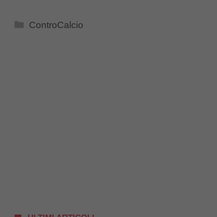
Categorie
ControCalcio