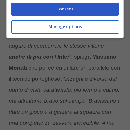
legatissimo.
Consent
“
José
per me è unico, a lui mi legano anni di
Manage options
successi straordinari e a
Simone Inzaghi
auguro di ripercorrere le stesse vittorie
anche di più con l’Inter
“, spiega
Massimo
Moratti
che poi cerca di fare un parallelo con
il tecnico portoghese: “
Inzaghi è diverso dal
punto di vista caratteriale, più fermo e calmo,
ma altrettanto bravo sul campo. Bravissimo a
dare un gioco e a guidare la squadra con
una competenza davvero incredibile. A me