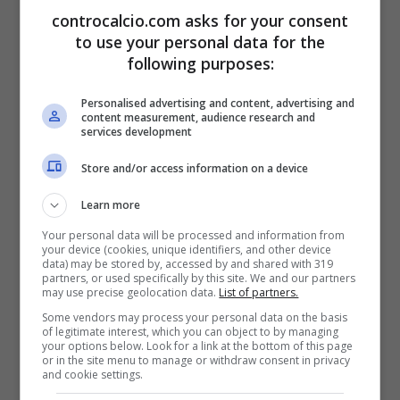
controcalcio.com asks for your consent
to use your personal data for the
following purposes:
“Sogno una finale
Personalised advertising and content, advertising and
content measurement, audience research and
Champions col City…”
services development
Store and/or access information on a device
E’ rimasto quasi impressionato dalla bravura
Learn more
di Simone Inzaghi che in questi tre anni ha
Your personal data will be processed and information from
stupito per la sua capacità di vincere e
your device (cookies, unique identifiers, and other device
data) may be stored by, accessed by and shared with 319
conquistare i trofei ogni anno, tanto che lo
partners, or used specifically by this site. We and our partners
may use precise geolocation data.
List of partners.
accosta a un allenatore che ha fatto la storia
Some vendors may process your personal data on the basis
of legitimate interest, which you can object to by managing
della società come José Mourinho, un
your options below. Look for a link at the bottom of this page
or in the site menu to manage or withdraw consent in privacy
and cookie settings.
allenatore a cui lo stesso Moratti è