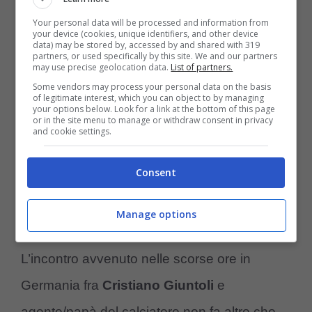
dell’attaccante al trasferimento in Serie
Your personal data will be processed and information from
your device (cookies, unique identifiers, and other device
A.
Al momento è ancora presto per parlare di
data) may be stored by, accessed by and shared with 319
partners, or used specifically by this site. We and our partners
may use precise geolocation data.
List of partners.
accordo, ma le prime basi per raggiungerlo
Some vendors may process your personal data on the basis
sono state costruite.
of legitimate interest, which you can object to by managing
your options below. Look for a link at the bottom of this page
or in the site menu to manage or withdraw consent in privacy
and cookie settings.
Juventus: presto un nuovo
attaccante alla corte di Motta
Consent
Karim Adeyemi potrebbe presto diventare
Manage options
un nuovo giocatore della Juventus
.
L’incontro avvenuto nelle scorse ore in
Germania fra
Cristiano Giuntoli
e
agente/papà del calciatore non fa altro che