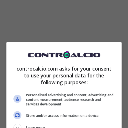
controcalcio.com asks for your consent
to use your personal data for the
following purposes:
Stando quanto riportato da
SkySport DE
,
Personalised advertising and content, advertising and
content measurement, audience research and
infatti,
il dirigente della Juventus avrebbe
services development
incontrato nelle scorse ore il papà di
Store and/or access information on a device
Karim Adeyemi per capire la disponibilità
Learn more