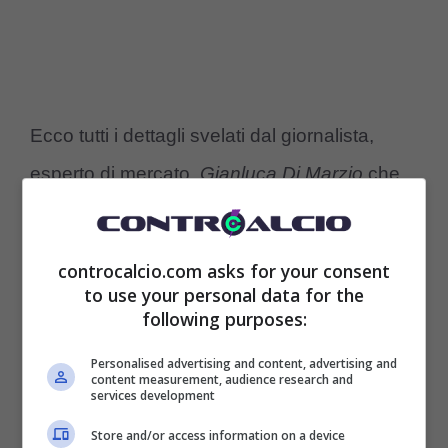
Ecco tutti i dettagli svelati dal giornalista,
esperto di mercato,
Gianluca Di Marzio
che
ha detto la sua in merito a questo
trasferimento di Lukaku in Serie A.
controcalcio.com asks for your consent
to use your personal data for the
“Il Napoli pensa di avere una corsia
following purposes:
preferenziale per Romelu Lukaku. Gli azzurri
Personalised advertising and content, advertising and
content measurement, audience research and
hanno fatto il massimo per convincere il
services development
giocatore. Tutto, però, è legato al futuro di
Store and/or access information on a device