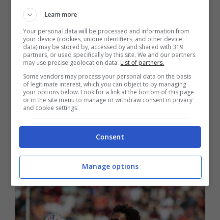
Victor Osimhen. Il Milan gioca proprio su
Learn more
questo, sul tempo. I rossoneri hanno la
Your personal data will be processed and information from
your device (cookies, unique identifiers, and other device
necessità di chiudere per un attaccante e nei
data) may be stored by, accessed by and shared with 319
partners, or used specifically by this site. We and our partners
may use precise geolocation data.
List of partners.
prossimi giorni ci saranno delle novità.
Some vendors may process your personal data on the basis
Capiremo meglio se vorranno fare all in su
of legitimate interest, which you can object to by managing
your options below. Look for a link at the bottom of this page
or in the site menu to manage or withdraw consent in privacy
Lukaku oppure no. Intanto, per Zirkzee lo
and cookie settings.
United sta facendo sul serio ed è sempre più
Consent
forte sul giocatore che è in uscita dal
Bologna”.
Manage options