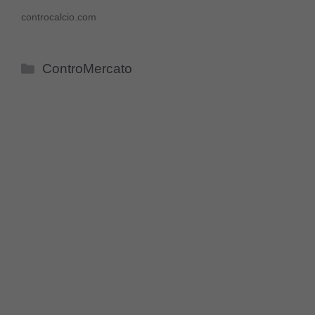
controcalcio.com
Categorie
ControMercato