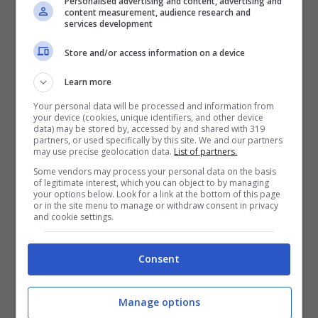
Personalised advertising and content, advertising and
content measurement, audience research and
soluzione ideale per gli anni che verranno,
services development
come prontamente suggerito anche dall’ex
Store and/or access information on a device
calciatore e portiere
Michelangelo
Learn more
Rampulla
nel corso dell’intervista rilasciata ai
Your personal data will be processed and information from
your device (cookies, unique identifiers, and other device
microfoni di
TvPlay
.
data) may be stored by, accessed by and shared with 319
partners, or used specifically by this site. We and our partners
may use precise geolocation data.
List of partners.
Rampulla consiglia alla
Some vendors may process your personal data on the basis
of legitimate interest, which you can object to by managing
Juventus Carnesecchi:
your options below. Look for a link at the bottom of this page
or in the site menu to manage or withdraw consent in privacy
and cookie settings.
l’annuncio
Consent
Nelle prossime settimane
la Juventus
potrebbe avviare la ricerca dell’erede di
Manage options