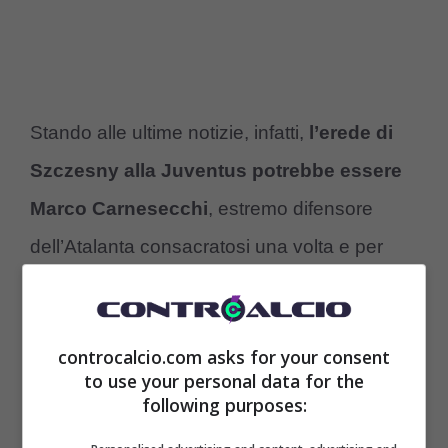
Stando alle ultime notizie, infatti,
l’erede di
Szczesny alla Juventus potrebbe essere
Marco Carnesecchi
, estremo difensore
dell’Atalanta consacratosi una volta e per
tutte nel corso di questa stagione.
Considerata la rivalità che c’è fra le due
controcalcio.com asks for your consent
compagini,
portare in bianconero l’italiano
to use your personal data for the
sarà tutt’altro che semplice
, ma l’ex
following purposes:
Cremonese rappresenterebbe essere la