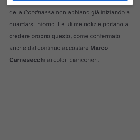
Wojciech Szczesny
, a patto che dalle parti
della
Continassa
non abbiano già iniziando a
guardarsi intorno. Le ultime notizie portano a
credere proprio questo, come confermato
anche dal continuo accostare
Marco
Carnesecchi
ai colori bianconeri.