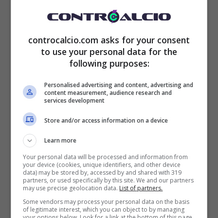
Juventus, Allegri se ne
controcalcio.com asks for your consent
to use your personal data for the
andrà a giugno: è già pronto
following purposes:
il sostituto, tifosi al settimo
Personalised advertising and content, advertising and
cielo
content measurement, audience research and
services development
Da tempo circola con insistenza il nome di
Store and/or access information on a device
Thiago Motta
, il tecnico italo-brasiliano
Learn more
artefice del miracolo
Bologna
: i felsinei si
Your personal data will be processed and information from
your device (cookies, unique identifiers, and other device
data) may be stored by, accessed by and shared with 319
trovano al quarto posto e quando mancano
partners, or used specifically by this site. We and our partners
may use precise geolocation data.
List of partners.
nove gare al termine del campionato la
Some vendors may process your personal data on the basis
of legitimate interest, which you can object to by managing
qualificazione in Champions League sembra
your options below. Look for a link at the bottom of this page