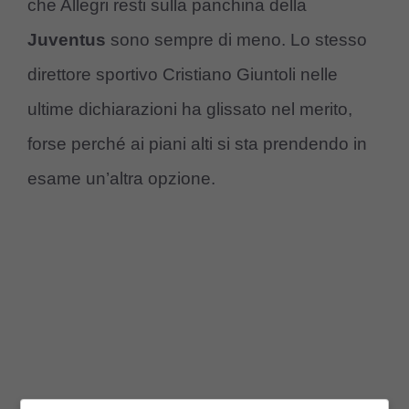
che Allegri resti sulla panchina della
Juventus
sono sempre di meno. Lo stesso
direttore sportivo Cristiano Giuntoli nelle
ultime dichiarazioni ha glissato nel merito,
forse perché ai piani alti si sta prendendo in
esame un’altra opzione.