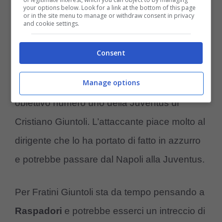
your options below. Look for a link at the bottom of this page
lo farebbe sentire importante”.
or in the site menu to manage or withdraw consent in privacy
and cookie settings.
Da qui Fratini ha lanciato la bomba
Consent
ipotizzando Zaniolo al Napoli come
Manage options
sostituto invece di Giacomo Raspadori
,
obiettivo numero uno della Juventus di
Cristiano Giuntoli. L’attaccante piace molto al
dirigente che lo ha portato di fatto in azzurro
e potrebbe passare dal Napoli alla Juventus.
Per Fratini Giuntoli sta da tempo pensando a
Raspadori
e potrebbe esserci un intreccio di