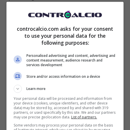
controcalcio.com asks for your consent
to use your personal data for the
following purposes:
Personalised advertising and content, advertising and
content measurement, audience research and
services development
Store and/or access information on a device
Learn more
L’intermediario ha poi escluso la clamorosa
Your personal data will be processed and information from
your device (cookies, unique identifiers, and other device
opzione Lazio: “Dubito fortemente possa
data) may be stored by, accessed by and shared with 319
partners, or used specifically by this site. We and our partners
andare alla Lazio mentre lo vedo come un
may use precise geolocation data.
List of partners.
Some vendors may process your personal data on the basis
nome possibile per una piazza come Napoli,
of legitimate interest, which you can object to by managing