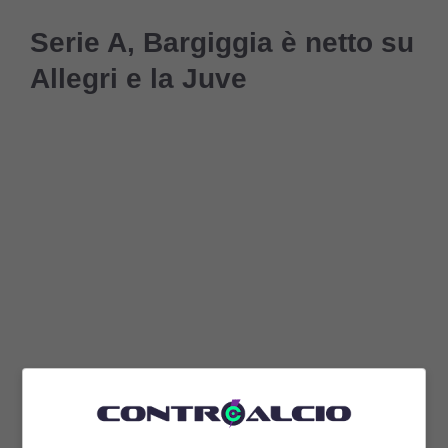
Serie A, Bargiggia è netto su
Allegri e la Juve
Bargiggia
ha sottolineato che la Juve ha
fatto 6 punti su 21 nelle ultime partite, una