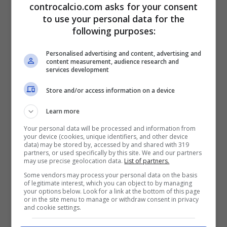
controcalcio.com asks for your consent
media assolutamente da retrocessione. Il
to use your personal data for the
following purposes:
giornalista ha proseguito: “Non capisco le
scelte di Allegri, ha paura di mettere il tridente
Personalised advertising and content, advertising and
content measurement, audience research and
services development
e inserisce Alex Sandro e non Yildiz al posto
Store and/or access information on a device
di Iling Jr”. Poi ha fatto riferimento al
Barcellona che lancia Yamal a 16 anni
Learn more
Your personal data will be processed and information from
mentre Allegri ha paura nel lanciare Yildiz e
your device (cookies, unique identifiers, and other device
data) may be stored by, accessed by and shared with 319
alcune sue scelte sono vergognose. E non
partners, or used specifically by this site. We and our partners
may use precise geolocation data.
List of partners.
dimentichiamo che – a differenza delle altre
Some vendors may process your personal data on the basis
of legitimate interest, which you can object to by managing
big italiane – la Juve gioca solo in serie A e
your options below. Look for a link at the bottom of this page
or in the site menu to manage or withdraw consent in privacy
non ha il problema delle Coppe Europee.
and cookie settings.