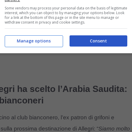
Some vendors may process your personal data on the basis of legitimate
interest, which you can object to by managing your options below. Look
for a link at the bottom of this page or in the site menu to manage or
withdraw consent in privacy and cookie settings.
Manage options
Consent
egri ha scelto l’Arabia Saudita:
 bianconeri
icino al club bianconero, l’ex patron di grifoni e
sulla prossima destinazione di Allegri: “
Siamo molto