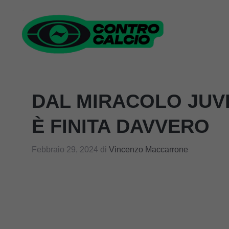
Vai
al
contenuto
DAL MIRACOLO JUV
È FINITA DAVVERO
Febbraio 29, 2024
di
Vincenzo Maccarrone