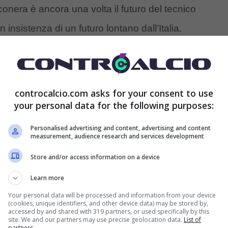
nera è ancora una volta il futuro del tecnico
 insistenza di un futuro lontano dall’Italia.
direttore sportivo Cristiano
Giuntoli
che in svariate
 ha ribadito la totale fiducia della società nei
controcalcio.com asks for your consent to use
on lui non appena avremo raggiunto l’obiettivo
your personal data for the following purposes:
ficazione in Champions League.
Personalised advertising and content, advertising and content
measurement, audience research and services development
listi attenti alle vicende di casa Juve, sottolineano
Store and/or access information on a device
a tutt’altro che definito. E a dare corpo alle tante
Learn more
no degli amici più stretti di
Super Max
, l’ex
Your personal data will be processed and information from your device
(cookies, unique identifiers, and other device data) may be stored by,
accessed by and shared with 319 partners, or used specifically by this
site. We and our partners may use precise geolocation data.
List of
partners.