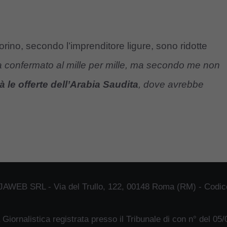
Torino, secondo l’imprenditore ligure, sono ridotte
 confermato al mille per mille, ma secondo me non
à le offerte dell’Arabia Saudita
, dove avrebbe
JAWEB SRL - Via del Trullo, 122, 00148 Roma (RM) - Codice
 Giornalistica registrata presso il Tribunale di con n° del 05