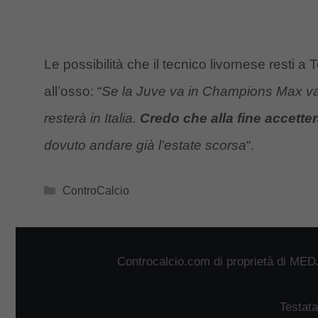
Le possibilità che il tecnico livornese resti a 
all’osso: “
Se la Juve va in Champions Max va
resterà in Italia.
Credo che alla fine accetter
dovuto andare già l’estate scorsa
“.
Categorie
ControCalcio
Controcalcio.com di proprietà di MED
Testata