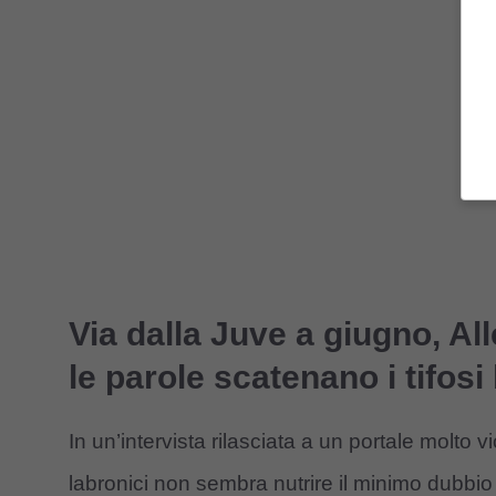
Via dalla Juve a giugno, All
le parole scatenano i tifosi
In un’intervista rilasciata a un portale molto v
labronici non sembra nutrire il minimo dubbio 