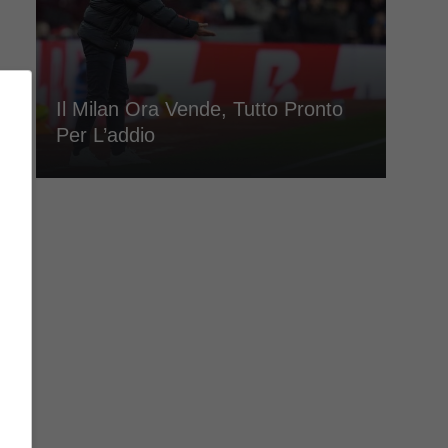
Il Milan Ora Vende, Tutto Pronto
Per L’addio