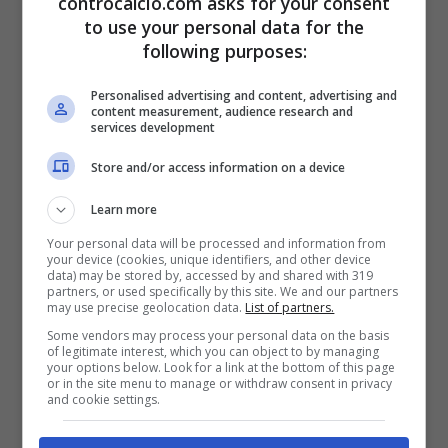
controcalcio.com asks for your consent
passato per la
Ferrari
. Lo spagnolo
to use your personal data for the
following purposes:
nell’ultimo campionato si è piazzato al quarto
posto con la
Aston Martin
, davanti a gente
Personalised advertising and content, advertising and
content measurement, audience research and
del calibro di Russell, Sainz e Norris,
services development
dimostrando di poter ancora dire la sua a 40
Store and/or access information on a device
anni passati.
Learn more
Your personal data will be processed and information from
your device (cookies, unique identifiers, and other device
data) may be stored by, accessed by and shared with 319
partners, or used specifically by this site. We and our partners
may use precise geolocation data.
List of partners.
Some vendors may process your personal data on the basis
of legitimate interest, which you can object to by managing
your options below. Look for a link at the bottom of this page
or in the site menu to manage or withdraw consent in privacy
and cookie settings.