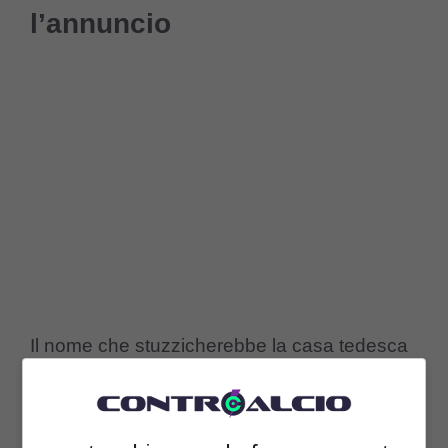
l’annuncio
Il nome che stuzzicherebbe la casa tedesca
sarebbe quello di Fernando
Alonso
, due
volte campione del Mondo e anche lui