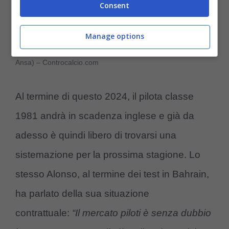
Consent
Manage options
Mercedes, Alonso il possibile sostituto di Hamilton (Foto
Ansa) – Controcalcio.com
Al termine di questo 2024, il pilota classe
1981 andrà in scadenza inglese e già da
adesso è quindi libero di trovarsi una
sistemazione per la prossima stagione. Lo
stesso Alonso, al termine dei test in Bahrain,
ha parlato della sua situazione
contrattuale:
“Il mercato piloti è senza dubbio