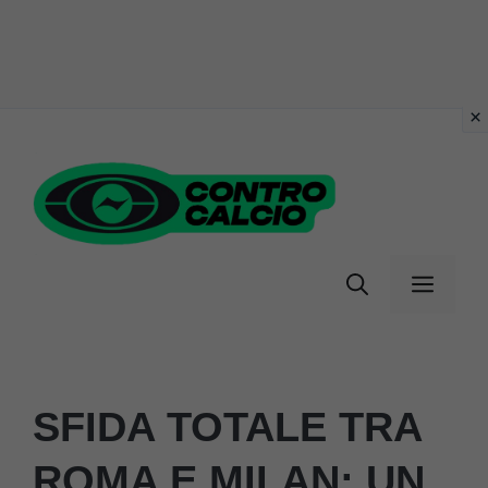
Vai
al
contenuto
Menu
SFIDA TOTALE TRA
ROMA E MILAN: UN