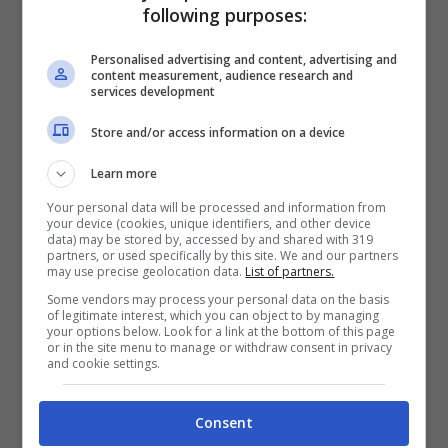
following purposes:
cederlo: il prezzo è un affare
Personalised advertising and content, advertising and
content measurement, audience research and
Come detto in precedenza, nonostante la
services development
stagione stia entrando nella sua fase più
Store and/or access information on a device
calda,
Roma
e
Milan
iniziano a lavorare per
Learn more
quanto riguarda il futuro.
Your personal data will be processed and information from
your device (cookies, unique identifiers, and other device
data) may be stored by, accessed by and shared with 319
partners, or used specifically by this site. We and our partners
may use precise geolocation data.
List of partners.
Some vendors may process your personal data on the basis
of legitimate interest, which you can object to by managing
your options below. Look for a link at the bottom of this page
or in the site menu to manage or withdraw consent in privacy
and cookie settings.
Consent