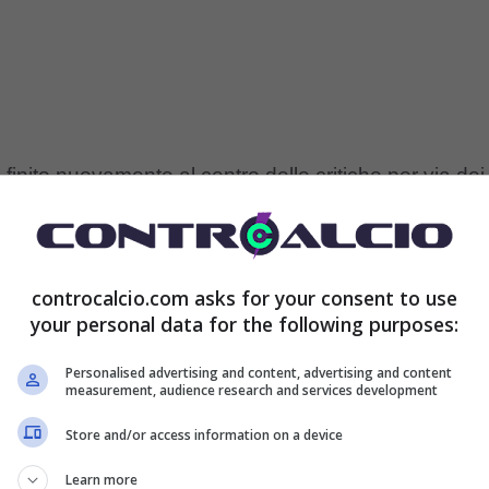
 finito nuovamente al centro delle critiche per via dei
no fortemente il sogno Scudetto del club di Exor. In
vrebbe essere positivo? La risposta è sì guardando il
controcalcio.com asks for your consent to use
nsiderando pure la gestione nella passata annata
your personal data for the following purposes:
Personalised advertising and content, advertising and content
measurement, audience research and services development
ntinua a non convincere a pieno, anzi. Si tratta di un
Store and/or access information on a device
cchi ritengono che sia necessario ormai
Learn more