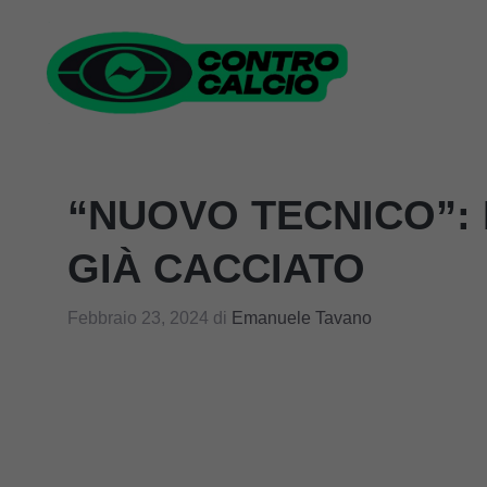
Vai
al
contenuto
“NUOVO TECNICO”:
GIÀ CACCIATO
Febbraio 23, 2024
di
Emanuele Tavano