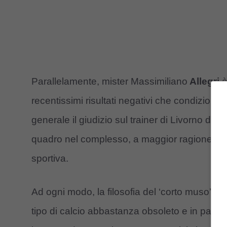
Parallelamente, mister Massimiliano
Allegri
è
recentissimi risultati negativi che condiziona
generale il giudizio sul trainer di Livorno do
quadro nel complesso, a maggior ragione co
sportiva.
Ad ogni modo, la filosofia del ‘corto muso’ co
tipo di calcio abbastanza obsoleto e in pare