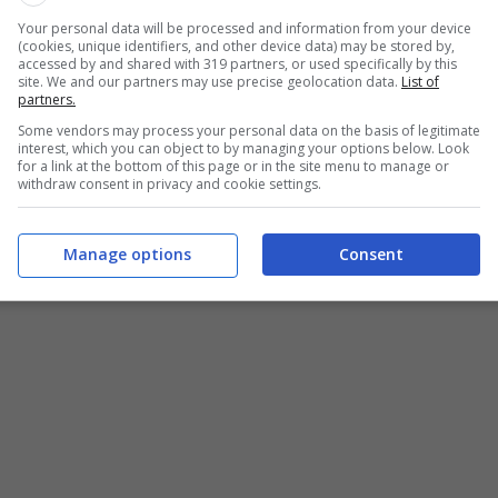
tornare a competere a livelli molto elevati.
Your personal data will be processed and information from your device
(cookies, unique identifiers, and other device data) may be stored by,
accessed by and shared with 319 partners, or used specifically by this
 fine stagione ce ne passa. Ricordiamo, infatti, che
site. We and our partners may use precise geolocation data.
List of
partners.
il 30 giugno del 2025. Allo stesso tempo, però, non è
Some vendors may process your personal data on the basis of legitimate
interest, which you can object to by managing your options below. Look
ine dell’accordo scritto.
for a link at the bottom of this page or in the site menu to manage or
withdraw consent in privacy and cookie settings.
Manage options
Consent