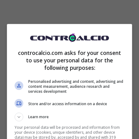
controcalcio.com asks for your consent
to use your personal data for the
following purposes:
La proiezione delle reti e delle medie
Personalised advertising and content, advertising and
realizzative di Orsolini indicano che il
content measurement, audience research and
services development
calciatore potrebbe essere alla migliore
Store and/or access information on a device
stagione in carriera in
Serie A.
Non saranno
Learn more
solo i numeri però a certificare questo dato,
Your personal data will be processed and information from
già espresso sul campo fra grandi giocate,
your device (cookies, unique identifiers, and other device
data) may be stored by, accessed by and shared with 319