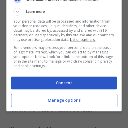
Roma, Padovan affossa De
Learn more
Rossi: “Preso solo per fare
Your personal data will be processed and information from
your device (cookies, unique identifiers, and other device
nove punti”
data) may be stored by, accessed by and shared with 319
partners, or used specifically by this site. We and our partners
may use precise geolocation data.
List of partners.
Starà a
De Rossi
cercare di sfruttare al
Some vendors may process your personal data on the basis
of legitimate interest, which you can object to by managing
meglio le caratteristiche di entrambi. Ad ogni
your options below. Look for a link at the bottom of this page
or in the site menu to manage or withdraw consent in privacy
modo, la scelta sorprendente della proprietà
and cookie settings.
americana non è piaciuta affatto al giornalista
Consent
Giancarlo Padovan, il quale ha rilasciato la
sua opinione in merito in un’intervista ai
Manage options
microfoni di ‘Radio Napoli Centrale’.