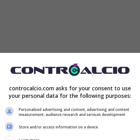
lsea sembra aver ricaricato le pile ed è pronto a fare
 lo vedremo già in questa stagione, dato che
Conte
ha
re in corsa costruite da altri. L’obiettivo del tecnico
controcalcio.com asks for your consent to use
tanno arrivando per il 2024-2025 e valutare quella
your personal data for the following purposes:
cere.
Personalised advertising and content, advertising and content
measurement, audience research and services development
relio
De Laurentiis
, patron del
Napoli
, sta facendo
Store and/or access information on a device
 panchina partenopea. Mazzarri è solo un