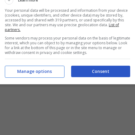
Learn more
 allenatore in grado di infiammare nuovamente la
Your personal data will be processed and information from your device
(cookies, unique identifiers, and other device data) may be stored by,
accessed by and shared with 319 partners, or used specifically by this
i più prestigiosi.
site. We and our partners may use precise geolocation data.
List of
partners.
Some vendors may process your personal data on the basis of legitimate
, accordo vicino
interest, which you can object to by managing your options below. Look
for a link at the bottom of this page or in the site menu to manage or
withdraw consent in privacy and cookie settings.
Manage options
Consent