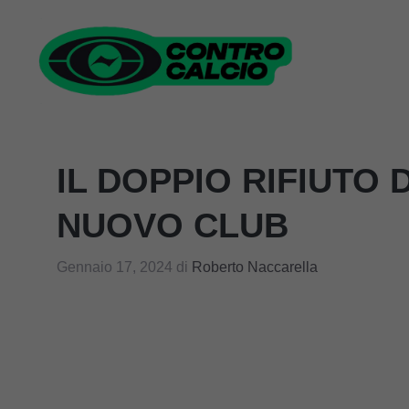
Vai
al
contenuto
IL DOPPIO RIFIUTO 
NUOVO CLUB
Gennaio 17, 2024
di
Roberto Naccarella