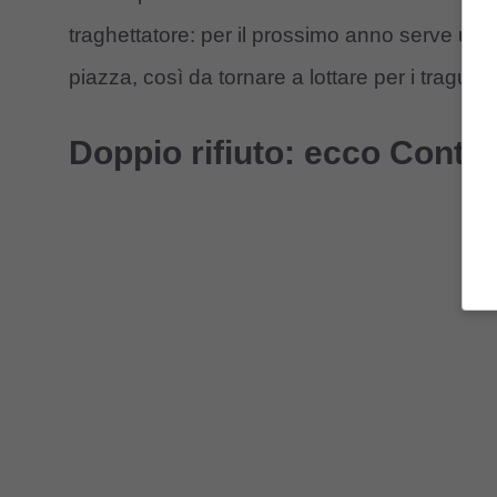
traghettatore: per il prossimo anno serve un
piazza, così da tornare a lottare per i traguard
Doppio rifiuto: ecco Conte