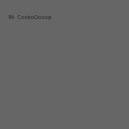
Categorie
ControGossip