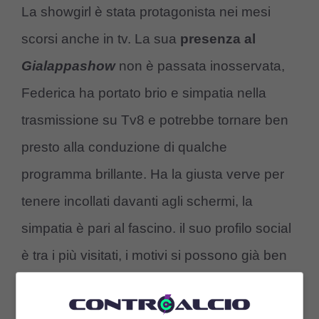
La showgirl è stata protagonista nei mesi
scorsi anche in tv. La sua
presenza al
Gialappashow
non è passata inosservata,
Federica ha portato brio e simpatia nella
trasmissione su Tv8 e potrebbe tornare ben
presto alla conduzione di qualche
programma brillante. Ha la giusta verve per
tenere incollati davanti agli schermi, la
simpatia è pari al fascino. il suo profilo social
è tra i più visitati, i motivi si possono già ben
intuire: l’ultima
foto in costume di Federica
Nargi
è virale.