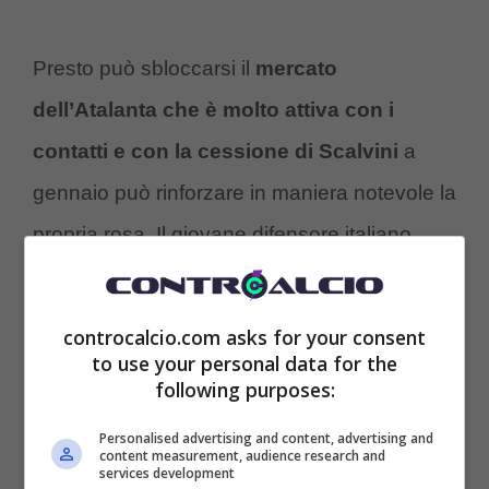
Presto può sbloccarsi il
mercato
dell’Atalanta che è molto attiva con i
contatti e con la cessione di Scalvini
a
gennaio può rinforzare in maniera notevole la
propria rosa. Il giovane difensore italiano
piace soprattutto a due squadre all’estero
pronte ad investire su di lui, ma ci sono
controcalcio.com asks for your consent
anche quelle italiane che vorrebbero
to use your personal data for the
following purposes:
provarci. Infatti, al momento c’è grande
Personalised advertising and content, advertising and
attesa per capire cosa potrà accadere in
content measurement, audience research and
services development
queste prossime ore.