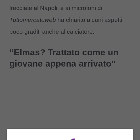
frecciate al Napoli, e ai microfoni di
Tuttomercatoweb
ha chiarito alcuni aspetti
poco graditi anche al calciatore.
“Elmas? Trattato come un
giovane appena arrivato”