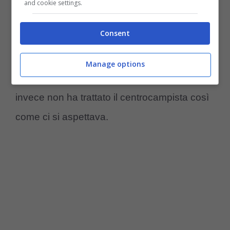
and cookie settings.
valore di Elmas. L’agente ha infatti ribadito
Consent
che la cessione del suo assistito rappresenta
una delle 10 trattative in uscita più
Manage options
remunerative nella storia del Napoli
, che
invece non ha trattato il centrocampista così
come ci si aspettava.