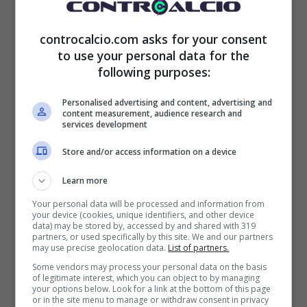
controcalcio.com asks for your consent
“Non sembrava ci fosse la reale volontà di
to use your personal data for the
following purposes:
trattenerlo”
. Così George Gardi, ai microfoni
Personalised advertising and content, advertising and
di
Tuttomercatoweb
, ha chiarito i primi
content measurement, audience research and
services development
passaggi della trattativa per l’eventuale
Store and/or access information on a device
rinnovo
di Elmas. Gli incontri non sono
Learn more
mancati, ma l’offerta del Lipsia ha cambiato
Your personal data will be processed and information from
tutto.
your device (cookies, unique identifiers, and other device
data) may be stored by, accessed by and shared with 319
partners, or used specifically by this site. We and our partners
may use precise geolocation data.
List of partners.
Gardi ha infatti chiarito che
il club tedesco
Some vendors may process your personal data on the basis
of legitimate interest, which you can object to by managing
ha corteggiato per mesi il macedone
, per
your options below. Look for a link at the bottom of this page
or in the site menu to manage or withdraw consent in privacy
effettuare poi una proposta in linea con il