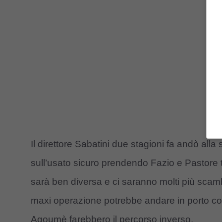
Il direttore Sabatini due stagioni fa andò all
sull’usato sicuro prendendo Fazio e Pastore t
sarà ben diversa e ci saranno molti più scambi 
maxi operazione potrebbe andare in porto con
Agoumè farebbero il percorso inverso.