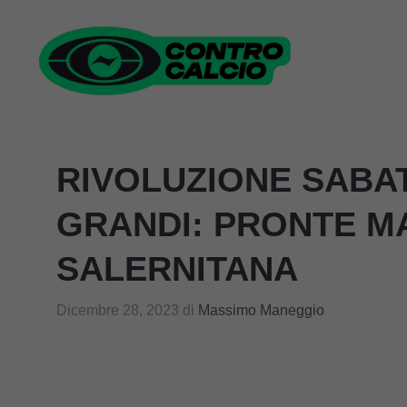
Vai
al
contenuto
RIVOLUZIONE SABAT
GRANDI: PRONTE MA
SALERNITANA
Dicembre 28, 2023
di
Massimo Maneggio