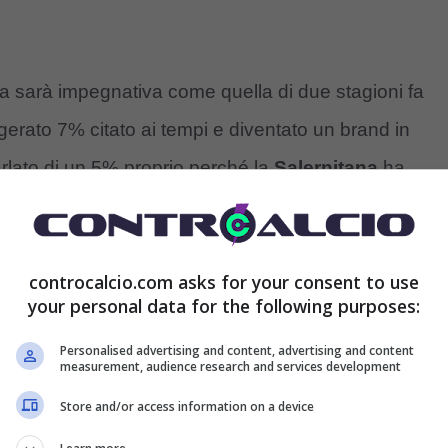
na sarà impegnativa come quella di due stagioni fa
gerato 7% citato ai tempi e diventato un brand in
rlato di un 5% proprio perché la
Salernitana
ha
nte pronta da mandare in campo e con qualità serve
controcalcio.com asks for your consent to use
your personal data for the following purposes:
rie di nomi, le trattative potrebbero essere
 e senza nemmeno un esborso eccessivo.
Personalised advertising and content, advertising and content
measurement, audience research and services development
Store and/or access information on a device
è appena iniziata