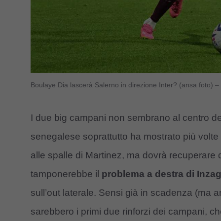
Boulaye Dia lascerà Salerno in direzione Inter? (ansa foto) –
I due big campani non sembrano al centro dell
senegalese soprattutto ha mostrato più volte
alle spalle di Martinez, ma dovrà recuperare
tamponerebbe il
problema a destra di Inzag
sull’out laterale. Sensi già in scadenza (ma a
sarebbero i primi due rinforzi dei campani, ch