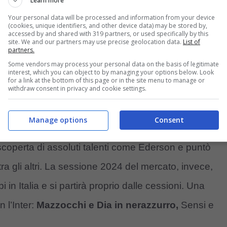
Learn more
Your personal data will be processed and information from your device
(cookies, unique identifiers, and other device data) may be stored by,
accessed by and shared with 319 partners, or used specifically by this
site. We and our partners may use precise geolocation data.
List of
partners.
Some vendors may process your personal data on the basis of legitimate
interest, which you can object to by managing your options below. Look
for a link at the bottom of this page or in the site menu to manage or
withdraw consent in privacy and cookie settings.
Manage options
Consent
a scoperta di assoluti talenti come Ederson e puntò
ra gli altri. La sessione 2024 del mercato, invece,
in Italia e si partirà proprio dalle cessioni. Una
 l’Inter:
Mazzocchi e Dia in nerazzurro,
Sensi e