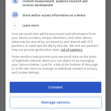
content measurement, audience research and
services development
giacca aperta, spunta questo top nero
Store and/or access information on a device
aderentissimo che fa sognare ad occhi
Learn more
aperti.
Your personal data will be processed and information from
your device (cookies, unique identifiers, and other device
data) may be stored by, accessed by and shared with 319
partners, or used specifically by this site. We and our partners
may use precise geolocation data.
List of partners.
Some vendors may process your personal data on the basis
of legitimate interest, which you can object to by managing
your options below. Look for a link at the bottom of this page
or in the site menu to manage or withdraw consent in privacy
and cookie settings.
Consent
Manage options
Federica Nargi, un top che fa sognare ad occhi aperti: serve