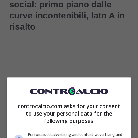
social: primo piano dalle
curve incontenibili, lato A in
risalto
controcalcio.com asks for your consent
to use your personal data for the
following purposes:
Anche gli ultimi scatti, ovviamente, ricevono
Personalised advertising and content, advertising and
un tributo entusiasta dal pubblico. Sotto la