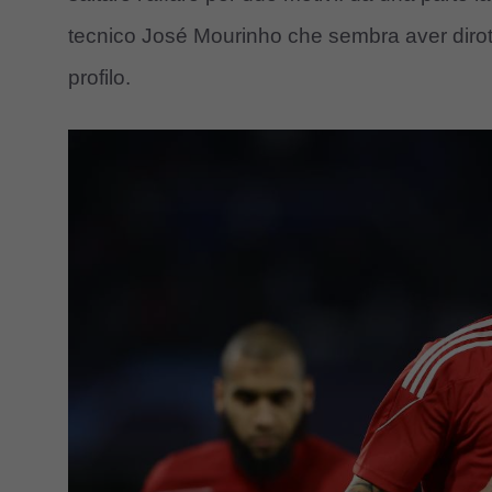
tecnico José Mourinho che sembra aver dirotta
profilo.