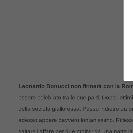
Leonardo Bonucci non firmerà con la Ro
essere celebrato tra le due parti. Dopo l’ottim
della società giallorossa. Passo indietro da p
adesso appare davvero lontanissimo. Riflessio
saltare l’affare per due motivi: da una parte l