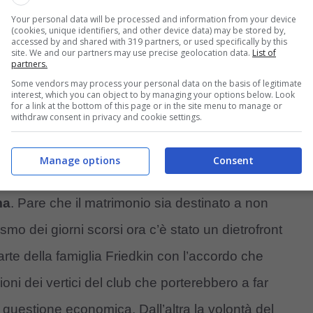
Your personal data will be processed and information from your device
(cookies, unique identifiers, and other device data) may be stored by,
accessed by and shared with 319 partners, or used specifically by this
site. We and our partners may use precise geolocation data.
List of
partners.
Some vendors may process your personal data on the basis of legitimate
interest, which you can object to by managing your options below. Look
for a link at the bottom of this page or in the site menu to manage or
withdraw consent in privacy and cookie settings.
Manage options
Consent
ma
. Pare che il matrimonio sia destinato a non
ismo dei giorni scorsi ora c’è stato un dietrofront
arte della famiglia Friedkin con l’accordo che
ni dei vertici del club che porterebbero a far
a questione economica. Dall’altra la volontà del