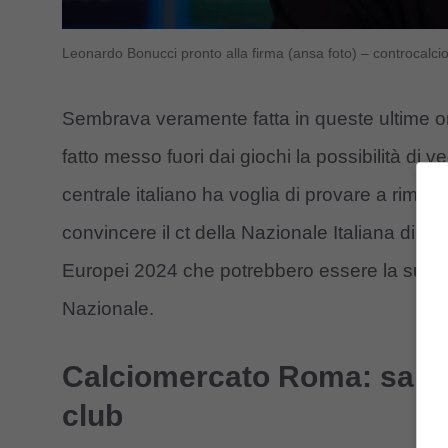
Leonardo Bonucci pronto alla firma (ansa foto) – controcalci
Sembrava veramente fatta in queste ultime or
fatto messo fuori dai giochi la possibilità di 
centrale italiano ha voglia di provare a rimette
convincere il ct della Nazionale Italiana di 
Europei 2024 che potrebbero essere la sua ul
Nazionale.
Calciomercato Roma: salta 
club