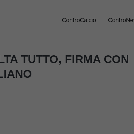
ControCalcio
ControN
TA TUTTO, FIRMA CON
LIANO