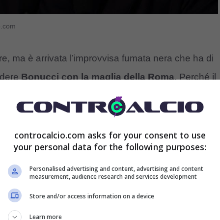
o.com
e, ma è arrivata l’improvvisa fumata nera che ha di
vedere
Bonucci con la maglia della Roma
. Perché il
rsi in gioco in Italia per poter poi provare anche a
provare a prendersi una convocazione per i prossimi
tima grande occasione di vestire la maglia della
controcalcio.com asks for your consent to use
your personal data for the following purposes:
Personalised advertising and content, advertising and content
measurement, audience research and services development
Bonucci, lo prende un altro
Store and/or access information on a device
Learn more