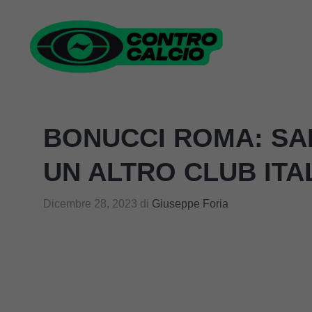
Vai
al
contenuto
BONUCCI ROMA: SAL
UN ALTRO CLUB ITA
Dicembre 28, 2023
di
Giuseppe Foria