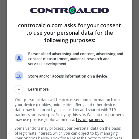
e di farsi spazio nella nazionale maggiore
tedesca.
controcalcio.com asks for your consent
to use your personal data for the
following purposes:
Personalised advertising and content, advertising and
content measurement, audience research and
Il profilo dell’ex Schalke 04 piace molto ai
services development
campioni di Germania in carica che
Store and/or access information on a device
vorrebbero fare un tentativo già in vista della
Learn more
sessione di trattative invernale. Il valore del
Your personal data will be processed and information from
your device (cookies, unique identifiers, and other device
data) may be stored by, accessed by and shared with 319
cartellino del calciatore rossonero è di circa
partners, or used specifically by this site. We and our partners
may use precise geolocation data.
List of partners.
30 milioni di euro
, una somma che non
Some vendors may process your personal data on the basis
of legitimate interest, which you can object to by managing
sembra spaventare i bavaresi, pronti a fare la
your options below. Look for a link at the bottom of this page