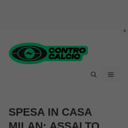
Vai
al
contenuto
Menu
SPESA IN CASA
MILAN: ASSALTO