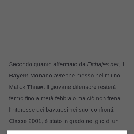
Secondo quanto affermato da
Fichajes.net
, il
Bayern Monaco
avrebbe messo nel mirino
Malick
Thiaw
. Il giovane difensore resterà
fermo fino a metà febbraio ma ciò non frena
l’interesse dei bavaresi nei suoi confronti.
Classe 2001, è stato in grado nel giro di un
anno di guadagnarsi la titolarità in rossonero