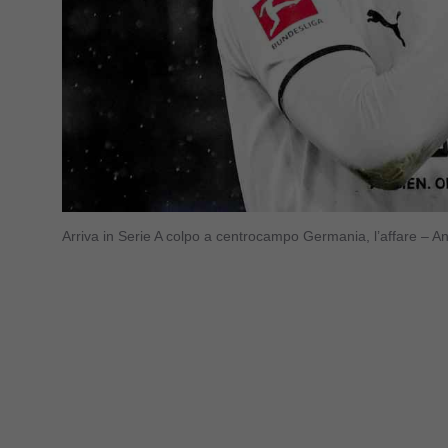
Arriva in Serie A colpo a centrocampo Germania, l’affare – A