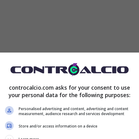
rà al momento giusto per le tante big della Serie A
 Un profilo davvero interessante da chiudere in
mentare il tasso tecnico.
A gennaio ci saranno
controcalcio.com asks for your consent to use
e con tanti club italiani pronti ad investire tanti
your personal data for the following purposes:
Personalised advertising and content, advertising and content
measurement, audience research and services development
francese: può arrivare
Store and/or access information on a device