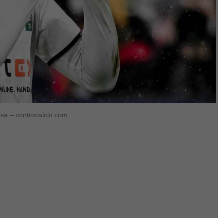
nsa – controcalcio.com