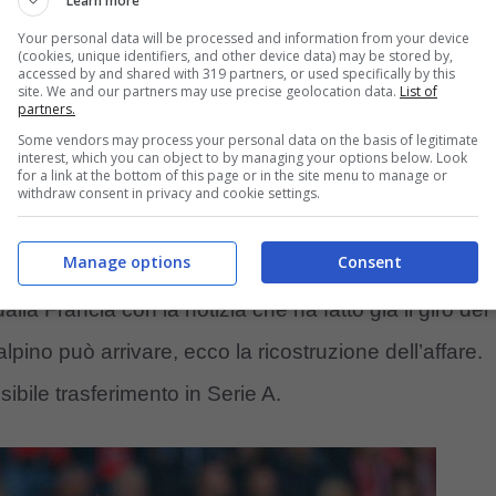
Learn more
Your personal data will be processed and information from your device
(cookies, unique identifiers, and other device data) may be stored by,
accessed by and shared with 319 partners, or used specifically by this
site. We and our partners may use precise geolocation data.
List of
partners.
Some vendors may process your personal data on the basis of legitimate
interest, which you can object to by managing your options below. Look
for a link at the bottom of this page or in the site menu to manage or
withdraw consent in privacy and cookie settings.
Manage options
Consent
lla Francia con la notizia che ha fatto già il giro dei
alpino può arrivare, ecco la ricostruzione dell’affare.
ibile trasferimento in Serie A.