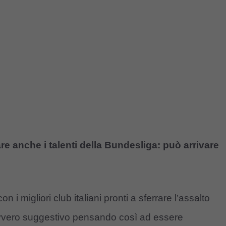
re anche i talenti della Bundesliga: può arrivare
i migliori club italiani pronti a sferrare l’assalto
vvero suggestivo pensando così ad essere