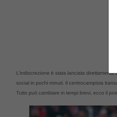
L’indiscrezione è stata lanciata direttamente da
social in pochi minuti. Il centrocampista trans
Tutto può cambiare in tempi brevi, ecco il poss