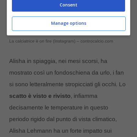
Consent
Manage options
La calciatrice è on fire (Instagram) – controcalcio.com
Alisha in spiaggia, nei mesi scorsi, ha
mostrato così un fondoschiena da urlo, i fan
si sono letteralmente stropicciati gli occhi. Lo
scatto è visto e rivisto
, infiamma
decisamente le temperature in questo
periodo rigido dal punto di vista climatico,
Alisha Lehmann ha un forte impatto sui