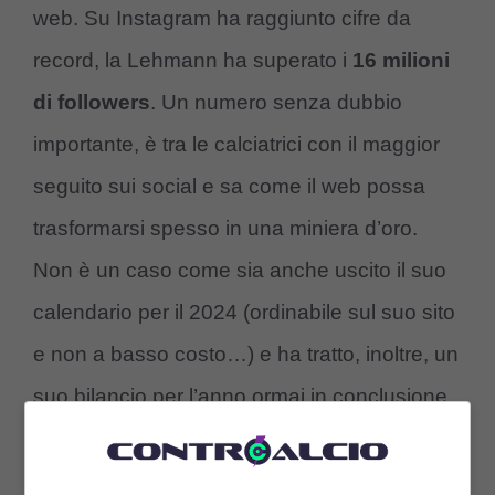
web. Su Instagram ha raggiunto cifre da
record, la Lehmann ha superato i
16 milioni
di followers
. Un numero senza dubbio
importante, è tra le calciatrici con il maggior
seguito sui social e sa come il web possa
trasformarsi spesso in una miniera d’oro.
Non è un caso come sia anche uscito il suo
calendario per il 2024 (ordinabile sul suo sito
e non a basso costo…) e ha tratto, inoltre, un
suo bilancio per l’anno ormai in conclusione.
Il
lato B di Alisha Lehmann
ha ipnotizzato
tutto il pubblico maschile, è forse questa la