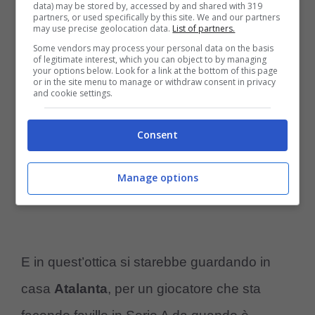
data) may be stored by, accessed by and shared with 319
partners, or used specifically by this site. We and our partners
may use precise geolocation data.
List of partners.
Some vendors may process your personal data on the basis
of legitimate interest, which you can object to by managing
your options below. Look for a link at the bottom of this page
or in the site menu to manage or withdraw consent in privacy
and cookie settings.
Consent
Il Napoli punta il colpo Ederson dall’Atalanta (Foto Ansa) –
Controcalcio.com
Manage options
E in quest’ottica si starebbe guardando in
casa
Atalanta
, per un giocatore che sta