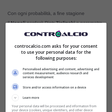
Con ogni probabilità, a fine stagione
il
Napoli
perderà Piotr
Zielinski
a parametro
zero. Il presidente
De Laurentiis
ha lasciato
intendere che il polacco non ha intenzione di
controcalcio.com asks for your consent
rinnovare il contratto in scadenza, e così l’ex
to use your personal data for the
following purposes:
Empoli sarà l’elemento numero uno a cui gli
Personalised advertising and content, advertising and
uomini di mercato azzurri dovranno trovare
content measurement, audience research and
services development
un degno sostituto.
Store and/or access information on a device
Learn more
Your personal data will be processed and information from
your device (cookies, unique identifiers, and other device