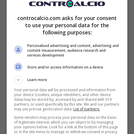
volontà del calciatore ma in ogni caso incerto
controcalcio.com asks for your consent
il futuro di Lewandowski. Ma, come
to use your personal data for the
following purposes:
sottolineato dallo stesso Sport, nonostante le
parole di rito le sue prestazioni in campo
Personalised advertising and content, advertising and
content measurement, audience research and
starebbero causato un cambio di strategia
services development
nel Barça. Come detto per il club Robert
Store and/or access information on a device
Lewandowski non sembrerebbe essere più
Learn more
incedibile.
Your personal data will be processed and information from
your device (cookies, unique identifiers, and other device
data) may be stored by, accessed by and shared with 319
partners, or used specifically by this site. We and our partners
may use precise geolocation data.
List of partners.
Some vendors may process your personal data on the basis
of legitimate interest, which you can object to by managing
your options below. Look for a link at the bottom of this page
or in the site menu to manage or withdraw consent in privacy