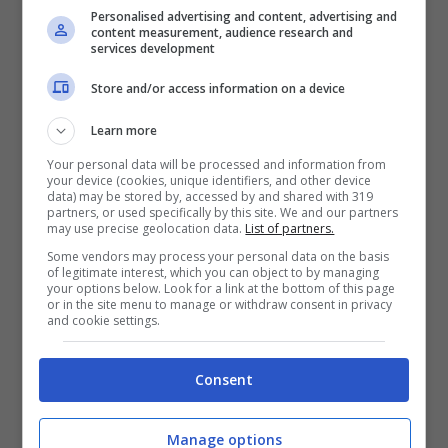
Personalised advertising and content, advertising and
presidente della Juventus
che si è tagliato
content measurement, audience research and
services development
fuori dal mondo del calcio, dopo le dimissioni
Store and/or access information on a device
dello scorso anno dalla Juve. Ecco, ai
Learn more
microfoni de
Il Corriere della Sera
, che
Your personal data will be processed and information from
cos’ha detto:
“Uno come lui deve tornare, mi
your device (cookies, unique identifiers, and other device
data) may be stored by, accessed by and shared with 319
partners, or used specifically by this site. We and our partners
è dispiaciuto per come sono andate le cose.
may use precise geolocation data.
List of partners.
Il nostro era un rapporto amichevole, così
Some vendors may process your personal data on the basis
of legitimate interest, which you can object to by managing
your options below. Look for a link at the bottom of this page
come quello che lui aveva con Ceferin, che
or in the site menu to manage or withdraw consent in privacy
and cookie settings.
pure è rimasto amareggiato da tutto quello
che è successo. Spero che Agnelli torni,
Consent
parliamo di uno che dà tutto per il calcio, è
Manage options
uno di quelli che ama davvero questo sport”.