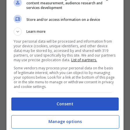
content measurement, audience research and
services development
tempo si è già pensato di poter inserire il
danese nello scacchiere di Massimiliano
Store and/or access information on a device
Allegri. Ma stanno nascendo delle
Learn more
complicazioni molto importanti.
Your personal data will be processed and information from
your device (cookies, unique identifiers, and other device
data) may be stored by, accessed by and shared with 319
partners, or used specifically by this site. We and our partners
may use precise geolocation data.
List of partners.
Secondo quanto riferisce
calciomercato.com,
Some vendors may process your personal data on the basis
sulle tracce di Emile Hojbjerg c’è il Napoli.
of legitimate interest, which you can object to by managing
your options below. Look for a link at the bottom of this page
or in the site menu to manage or withdraw consent in privacy
Gli azzurri hanno detto addio a Eljif
Elmas,
and cookie settings.
già pronto a partire in direzione Lipsia e
Consent
stanno cercando un nuovo centrocampista
che possa fare da perfetto comprimario fino
Manage options
alla fine della stagione.