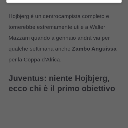
Hojbjerg è un centrocampista completo e
tornerebbe estremamente utile a Walter
Mazzarri quando a gennaio andrà via per
qualche settimana anche
Zambo Anguissa
per la Coppa d’Africa.
Juventus: niente Hojbjerg,
ecco chi è il primo obiettivo