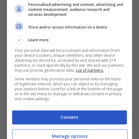
Personalised advertising and content, advertising and
avvicinato al direttore di gara che l’aveva
content measurement, audience research and
services development
invitato a lasciare lo spogliatoio.
Store and/or access information on a device
Successivamente sono volate parole grosse
Learn more
da parte di Allegri che ha iniziato ad inveire
Your personal data will be processed and information from
contro l’arbitro, attaccando anche il Var.
Gli
your device (cookies, unique identifiers, and other device
data) may be stored by, accessed by and shared with 319
partners, or used specifically by this site. We and our partners
episodi contestati sono il mancato rosso
may use precise geolocation data.
List of partners.
a Malinovskyi
e il calcio di rigore negato per
Some vendors may process your personal data on the basis
of legitimate interest, which you can object to by managing
your options below. Look for a link at the bottom of this page
il fallo di mani di Bani.
or in the site menu to manage or withdraw consent in privacy
and cookie settings.
Consent
Manage options