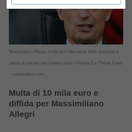
Massimiliano Allegri, multa per l’allenatore della Juventus a
causa di una lite con l’arbitro dopo il Genoa (La Presse Foto)
– controcalcio.com
Multa di 10 mila euro e
diffida per Massimiliano
Allegri