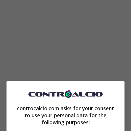
Ecco cosa è contestato ad
Allegri
protagonista di questa lite con l’arbitro
Massa
, subito dopo il fischio finale del match
controcalcio.com asks for your consent
to use your personal data for the
pareggiato 1-1 contro il Genoa. All’inizio, con
following purposes:
tono pacato il tecnico bianconero s’era