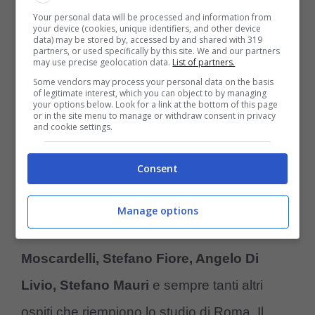
Your personal data will be processed and information from
your device (cookies, unique identifiers, and other device
data) may be stored by, accessed by and shared with 319
partners, or used specifically by this site. We and our partners
may use precise geolocation data.
List of partners.
Some vendors may process your personal data on the basis
of legitimate interest, which you can object to by managing
your options below. Look for a link at the bottom of this page
Samsung Tv Plus accoglie Tv Play – controcalcio.com
or in the site menu to manage or withdraw consent in privacy
and cookie settings.
Consent
Nel prime-time, invece, lo show
Gol di Tacco
,
Manage options
con
ex stelle della Serie A, tra cui Davide
Moscardelli, Stefano Fiore, Angelo Di
Livio, Stefano Mauri
e sempre tanti altri
ospiti che riempiono lo studio di Roma. Il