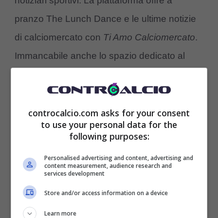
notiziari sportivi. La piattaforma offre a
pranzo The Lunch Dance e le ultime notizie
di calciomercato con
Ti Amo Calciomercato
.
Immancabile anche lo spazio dedicato al
betting e al Fantacalcio, con tanti ospiti ed
esperti del gioco che appassiona milioni di
italiani. Nel pomeriggio il
Talk
con il direttore
controcalcio.com asks for your consent
to use your personal data for the
Marco Giordano, ogni giorno ospiti illustri e i
following purposes:
nostri inviati in giro per Milano, Torino, Roma
Personalised advertising and content, advertising and
content measurement, audience research and
e Napoli, per raccontarci le ultime sulle big di
services development
Serie A.
Store and/or access information on a device
Learn more