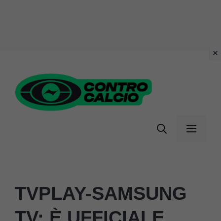
Vai
al
contenuto
Menu
TVPLAY-SAMSUNG
TV: È UFFICIALE,