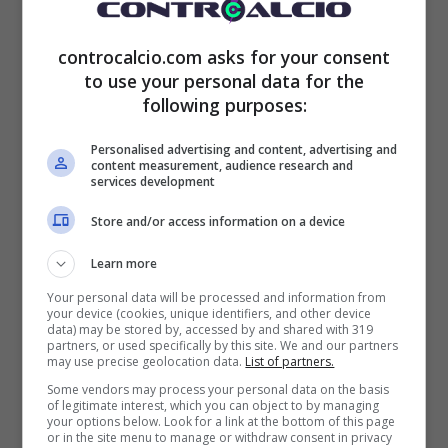
Diverso il discorso nel caso in cui l’Inter fosse
controcalcio.com asks for your consent
to use your personal data for the
riuscita a superare la Real Sociedad e
following purposes:
qualificarsi come prima. In quel caso i
Personalised advertising and content, advertising and
content measurement, audience research and
nerazzurri avrebbero avuto un’avversaria
services development
molto più agevole, anche se poi ogni gara di
Store and/or access information on a device
Champions League nasconde le sue insidie:
Learn more
la truppa di Inzaghi
avrebbe sfidato una tra
Your personal data will be processed and information from
your device (cookies, unique identifiers, and other device
Copenaghen, PSV, Lipsia, Porto e PSG
,
data) may be stored by, accessed by and shared with 319
partners, or used specifically by this site. We and our partners
con i soli parigini a fare davvero paura.
may use precise geolocation data.
List of partners.
Some vendors may process your personal data on the basis
of legitimate interest, which you can object to by managing
your options below. Look for a link at the bottom of this page
or in the site menu to manage or withdraw consent in privacy