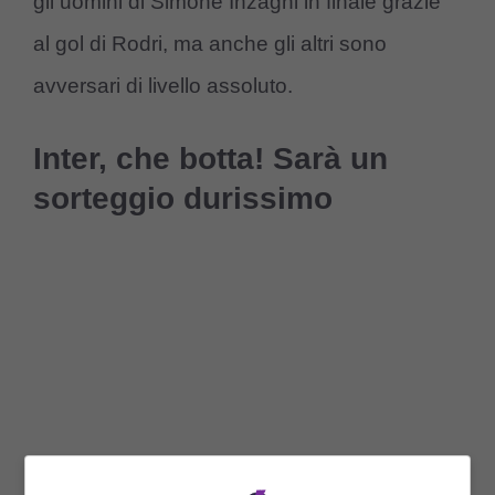
gli uomini di Simone Inzaghi in finale grazie
al gol di Rodri, ma anche gli altri sono
avversari di livello assoluto.
Inter, che botta! Sarà un
sorteggio durissimo