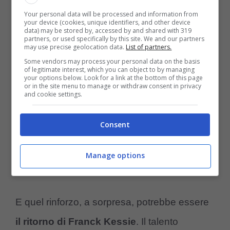
Your personal data will be processed and information from
your device (cookies, unique identifiers, and other device
data) may be stored by, accessed by and shared with 319
partners, or used specifically by this site. We and our partners
may use precise geolocation data.
List of partners.
Some vendors may process your personal data on the basis
of legitimate interest, which you can object to by managing
your options below. Look for a link at the bottom of this page
or in the site menu to manage or withdraw consent in privacy
and cookie settings.
Consent
Manage options
E quel rinforzo, a sorpresa, potrebbe essere
il ritorno di Franck Kessie
. Il talento