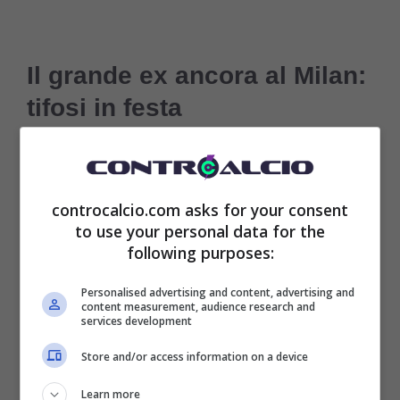
Il grande ex ancora al Milan:
tifosi in festa
Se il futuro di Stefano Pioli era e rimane in
forte discussione per la prossima stagione
controcalcio.com asks for your consent
(sarebbe l’ultima, visto che il contratto del
to use your personal data for the
following purposes:
tecnico scadrà nel 2025), con diversi profili
Personalised advertising and content, advertising and
per l’eventuale sostituto, non è
content measurement, audience research and
services development
assolutamente in dubbio che
i rossoneri
Store and/or access information on a device
torneranno alla carica per un grande
Learn more
colpo a centrocampo
.