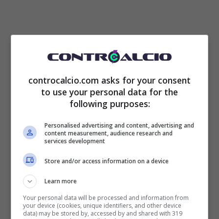
La Roma avrebbe deciso di cambiare e
controcalcio.com asks for your consent
sarebbe pronta ad anticipare la concorrenza
to use your personal data for the
following purposes:
per un innesto necessario. L’obiettivo è
rimodulare la difesa, e la missione
Personalised advertising and content, advertising and
content measurement, audience research and
services development
comprende anche una cambio della guardia
Store and/or access information on a device
in porta.
Learn more
Rui Patricio
in questa stagione è stato più
Your personal data will be processed and information from
your device (cookies, unique identifiers, and other device
volte decisivo, ma l’età del portiere spinge la
data) may be stored by, accessed by and shared with 319