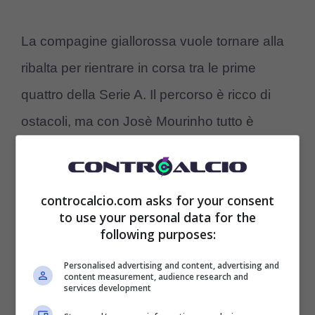
La compagine giallorossa vuole tornare alla
ribalta per rientrare in corsa tra le prime
quattro della Serie A. Il percorso è ricco di
ostacoli, ma con Josè Mourinho tutto è
possibile. Dopo le due finali europee,
ora la
Roma vuole puntare nuovamente in alto
controcalcio.com asks for your consent
con un annuncio davvero decisivo
da far
to use your personal data for the
sognare l’ambiente giallorosso.
following purposes:
Personalised advertising and content, advertising and
content measurement, audience research and
services development