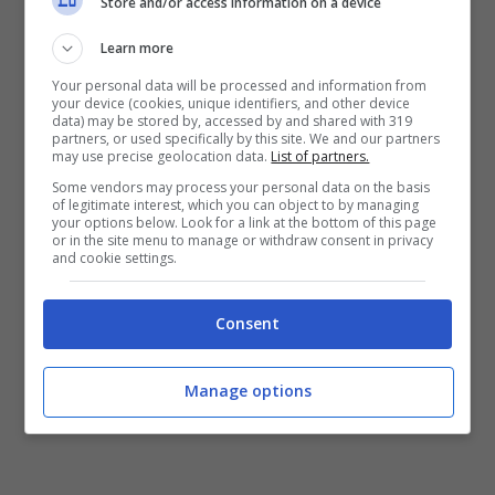
Store and/or access information on a device
Come svelato dall’edizione odierna de La
Learn more
Gazzetta dello Sport, i Friedkin ora sono più
Your personal data will be processed and information from
convinti rispetto al passato. Ci sono state
your device (cookies, unique identifiers, and other device
data) may be stored by, accessed by and shared with 319
delle polemiche anche all’interno,
ma ora la
partners, or used specifically by this site. We and our partners
may use precise geolocation data.
List of partners.
Roma dice sì per il rinnovo di Josè
Some vendors may process your personal data on the basis
of legitimate interest, which you can object to by managing
Mourinho
: l’unico nodo da sciogliere è
your options below. Look for a link at the bottom of this page
or in the site menu to manage or withdraw consent in privacy
and cookie settings.
quello della durata contrattuale. L’allenatore
portoghese potrebbe sottoscrivere un
Consent
biennale, ma bisogna fare attenzione sempre
alle sirene dall’estero.
Manage options