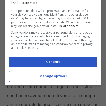
uno come lui crescerebbe anche non
Learn more
giocando ma stando in un top club come la
Your personal data will be processed and information from
your device (cookies, unique identifiers, and other device
data) may be stored by, accessed by and shared with 319
Juve.
partners, or used specifically by this site. We and our partners
may use precise geolocation data.
List of partners.
Some vendors may process your personal data on the basis
of legitimate interest, which you can object to by managing
your options below. Look for a link at the bottom of this page
or in the site menu to manage or withdraw consent in privacy
and cookie settings.
Al netto delle dichiarazioni del commissario
tecnico, la
Juventus
non guarderebbe
Consent
negativamente a un possibile approdo in
Manage options
prestito del ragazzo in qualche squadra
europea. Uno come lui fa gola a molti club
che hanno avuto modo di vederlo in campo
anche durante le qualificazioni per i prossimi