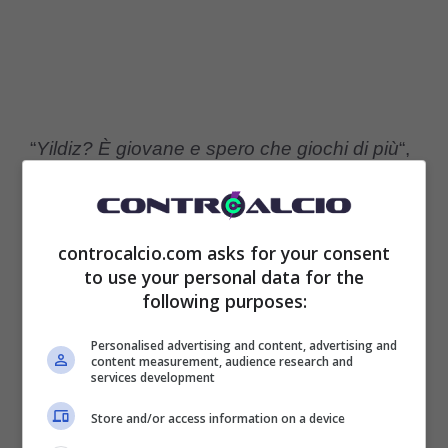
“
Yildiz? È giovane e spero che giochi di più
“,
così Vincenzo
Montella
, commissario
tecnico della nazionale turca a proposito
controcalcio.com asks for your consent
della situazione di Kenan
Yildiz
. Secondo
to use your personal data for the
following purposes:
l’ex allenatore di Milan e Fiorentina, un
classe 2005 come lui ha bisogno
Personalised advertising and content, advertising and
content measurement, audience research and
sicuramente di giocare e di trovare la giusta
services development
continuità. Il ct tuttavia sottolinea anche che
Store and/or access information on a device