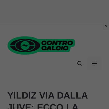
Vai
al
contenuto
Menu
YILDIZ VIA DALLA
JUVE: ECCO LA