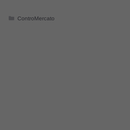
Categorie
ControMercato