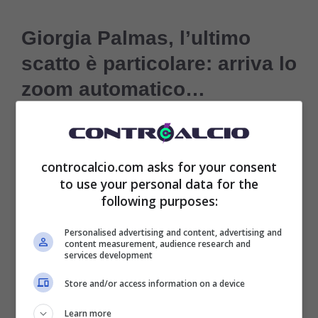
Giorgia Palmas, l’ultimo
scatto è particolare: arriva lo
zoom automatico…
Una donna di bella presenza ma soprattutto
conduttrice molto capace. Quella di Giorgia è
controcalcio.com asks for your consent
to use your personal data for the
stata un’ascesa che ha trovato terreno fertile
following purposes:
anche sui social. Si, perché le persone che
Personalised advertising and content, advertising and
la seguono non sono di certo poche:
content measurement, audience research and
services development
contento soltanto Instagram, infatti, la
Store and/or access information on a device
Palmas
vanta quasi 2 milioni di follower
.
Learn more