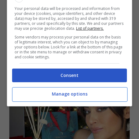
Numeri che ovviamente ne fanno una delle
Your personal data will be processed and information from
donne dello spettacolo più seguite ed amate
your device (cookies, unique identifiers, and other device
data) may be stored by, accessed by and shared with 319
anche sul web.
partners, or used specifically by this site. We and our partners
may use precise geolocation data.
List of partners.
Some vendors may process your personal data on the basis
of legitimate interest, which you can object to by managing
your options below. Look for a link at the bottom of this page
or in the site menu to manage or withdraw consent in privacy
and cookie settings.
Consent
Manage options