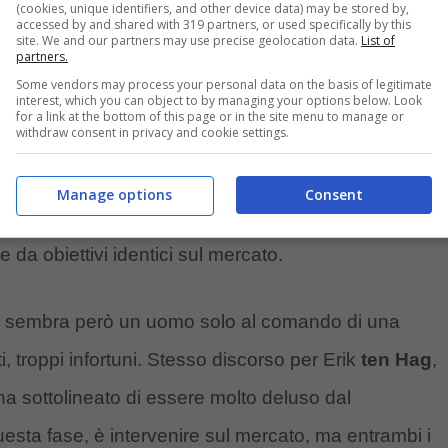
(cookies, unique identifiers, and other device data) may be stored by,
accessed by and shared with 319 partners, or used specifically by this
site. We and our partners may use precise geolocation data.
List of
partners.
Some vendors may process your personal data on the basis of legitimate
interest, which you can object to by managing your options below. Look
for a link at the bottom of this page or in the site menu to manage or
withdraw consent in privacy and cookie settings.
Manage options
Consent
one che due big del calcio europeo siano accomunate
da obiettivi identici sul mercato.
e sembra però un uomo solo al comando di una
nti, troppi infortuni. Stesso discorso per Erik
ten Hag
,
 ha sottolineato di essere molto deluso dal
esta fase, è intervenire sul mercato, ma entrambi i