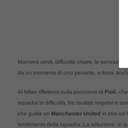
Momenti simili, difficoltà chiare, la sensazi
da un momento di crisi pesante, e forse anche 
Al Milan riflettono sulla posizione di
Pioli
, ch
squadra in difficoltà, fra risultati negativi e ta
che guida un
Manchester United
in crisi ed
rendimento della squadra. La soluzione, in qu