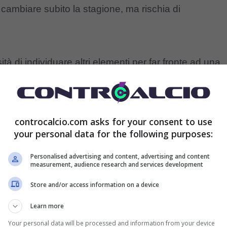
e cambiare subito la stagione, ma rischia di
tà di individuare altri elementi per far fronte ad una
 match contro l’
Atalanta.
Il Milan sembra infatti in
bisogno di solidità in difesa e di un attaccante in
essità chiare quindi, così come i motivi per cui una
controcalcio.com asks for your consent to use
your personal data for the following purposes:
 bello.
Personalised advertising and content, advertising and content
measurement, audience research and services development
che aperture dall’attaccante
Store and/or access information on a device
Learn more
Your personal data will be processed and information from your device