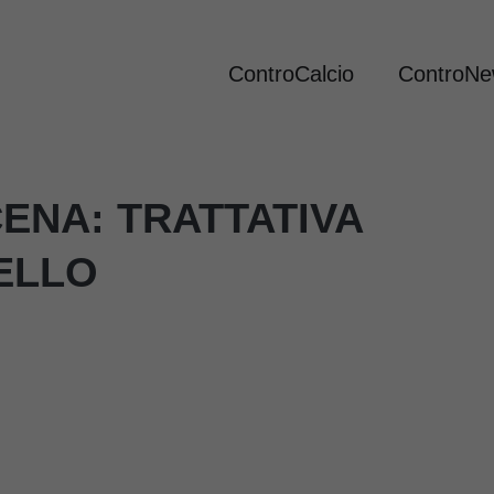
ControCalcio
ControN
CENA: TRATTATIVA
ELLO