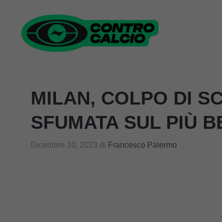
Vai
al
contenuto
MILAN, COLPO DI S
SFUMATA SUL PIÙ B
Dicembre 10, 2023
di
Francesco Palermo