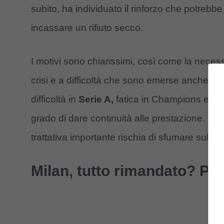
subito, ha individuato il rinforzo che potrebb
incassare un rifiuto secco.
I motivi sono chiarissimi, così come la necessi
crisi e a difficoltà che sono emerse anche nel
difficoltà in
Serie A,
fatica in Champions ed ha 
grado di dare continuità alle prestazione. Nec
trattativa importante rischia di sfumare sul più
Milan, tutto rimandato? Po