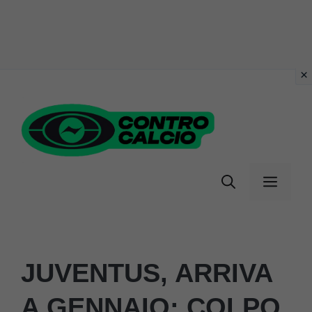
Vai
al
contenuto
Menu
JUVENTUS, ARRIVA
A GENNAIO: COLPO