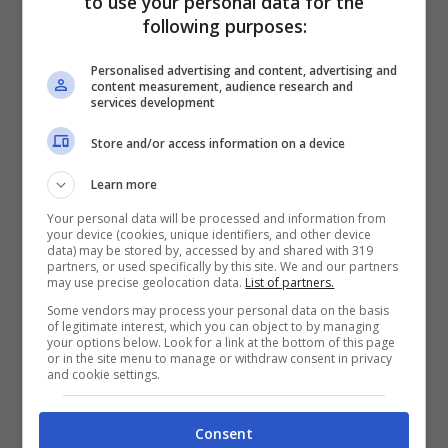
to use your personal data for the
following purposes:
Blanc e Grosso.
Il club bianconero sarebbe
intenzionata a chiudere l’affare per il
Personalised advertising and content, advertising and
content measurement, audience research and
talentuoso giocatore del Lione, Rayan
services development
Cherki, classe 2003
, accostato alla
Store and/or access information on a device
Juventus già in passato. Un gioiello puro che
Learn more
è protagonista anche nella Francia Under 21.
Your personal data will be processed and information from
your device (cookies, unique identifiers, and other device
data) may be stored by, accessed by and shared with 319
Il suo profilo è davvero conosciuto in casa
partners, or used specifically by this site. We and our partners
may use precise geolocation data.
List of partners.
bianconera: il talentuoso francese può
Some vendors may process your personal data on the basis
of legitimate interest, which you can object to by managing
giocare come trequartista, rapido e
your options below. Look for a link at the bottom of this page
or in the site menu to manage or withdraw consent in privacy
brevilineo, capace di saltare l’uomo per
and cookie settings.
creare superiorità numerica.
Consent