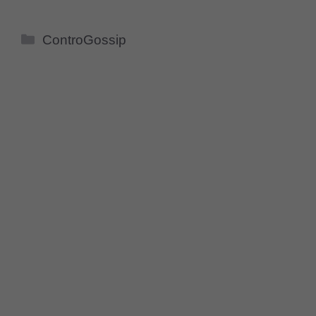
Categorie
ControGossip