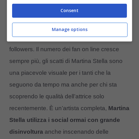
controcalcio.com
Consent
Una visuale inedita al mattino, un buongiorno
Manage options
che sicuramente piacerebbe ai suoi tanti
followers. Il numero dei fan on line cresce
sempre più, gli scatti di Martina Stella sono
una piacevole visuale per i tanti che la
seguono da tempo ma anche per chi sta
scoprendo le qualità dell’attrice solo
recentemente. È un’artista completa,
Martina
Stella utilizza i social ormai con grande
disinvoltura
anche inscenando delle