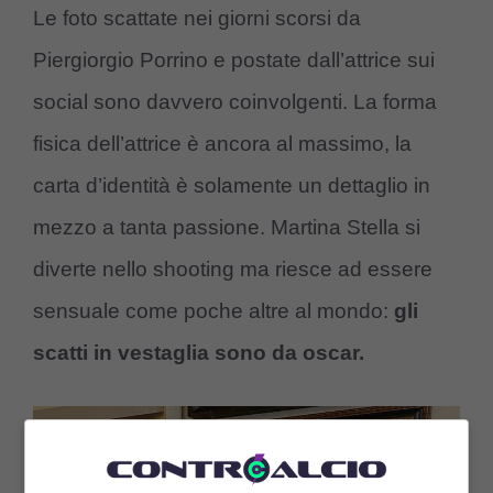
Le foto scattate nei giorni scorsi da
Piergiorgio Porrino e postate dall’attrice sui
social sono davvero coinvolgenti. La forma
fisica dell’attrice è ancora al massimo, la
carta d’identità è solamente un dettaglio in
mezzo a tanta passione. Martina Stella si
diverte nello shooting ma riesce ad essere
sensuale come poche altre al mondo:
gli
scatti in vestaglia sono da oscar.