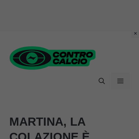
Vai
al
contenuto
Menu
MARTINA, LA
COLAZIONE È