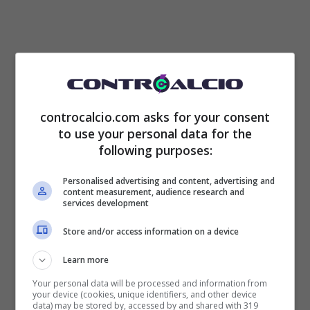
Fortunatamente per l’ex rossonero la netta
controcalcio.com asks for your consent
to use your personal data for the
superiorità dei suoi compagni è emersa
following purposes:
nonostante l’inferiorità numerica: grazie ai gol
Personalised advertising and content, advertising and
del solito Mbappé e di Vitinha il
PSG
ha
content measurement, audience research and
services development
comunque raccolto i tre punti attesi alla
Store and/or access information on a device
vigilia. Nella capitale francese però ormai più
Learn more
di un tifoso, più di un giornalista, più di una
Your personal data will be processed and information from
testata sportiva, si interroga sul rendimento di
your device (cookies, unique identifiers, and other device
data) may be stored by, accessed by and shared with 319