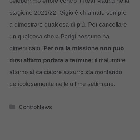
celeberrimo errore contro il Real Madrid nella
stagione 2021/22, Gigio è chiamato sempre
a dimostrare qualcosa di più. Per cancellare
un qualcosa che a Parigi nessuno ha
dimenticato.
Per ora la missione non può
dirsi affatto portata a termine
: il malumore
attorno al calciatore azzurro sta montando
pericolosamente nelle ultime settimane.
Categorie
ControNews