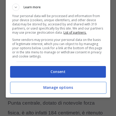
Learn more
Your personal data will be processed and information from
Ora Juventus e Inter si potrebbero
your device (cookies, unique identifiers, and other device
data) may be stored by, accessed by and shared with 319
nuovamente fronteggiare per acquisire le
partners, or used specifically by this site. We and our partners
may use precise geolocation data.
List of partners.
prestazioni del nuovo…Lukaku. Il suo nome
Some vendors may process your personal data on the basis
of legitimate interest, which you can object to by managing
è
Winsley Boteli
, classe 2006,. attaccante di
your options below. Look for a link at the bottom of this page
or in the site menu to manage or withdraw consent in privacy
origini congolesi. Di proprietà del
Borussia
and cookie settings.
Monchengladbach
, milita nella Bundesliga
Consent
Under 19. Il suo contratto scadrà a giugno
2025.
Manage options
Punta centrale, dotato di notevole forza
fisica, è alto infatti 184 centimetri, è ritenuto