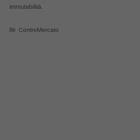
immutabilità.
Categorie
ControMercato