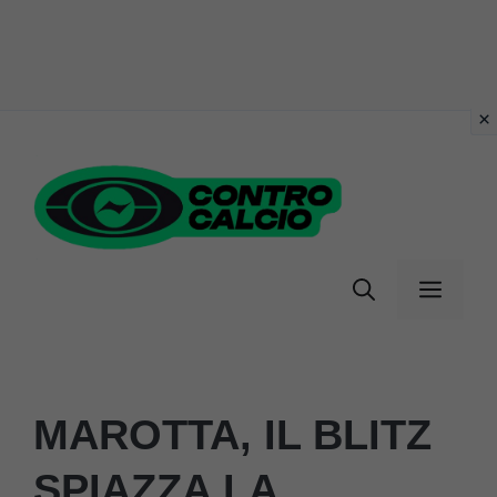
Vai
al
contenuto
Menu
MAROTTA, IL BLITZ
SPIAZZA LA