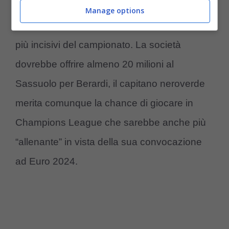
offensivo in questa stagione sta
Manage options
confermando di essere uno degli attaccanti
più incisivi del campionato. La società
dovrebbe offrire almeno 20 milioni al
Sassuolo per Berardi, il capitano neroverde
merita comunque la chance di giocare in
Champions League che sarebbe anche più
“allenante” in vista della sua convocazione
ad Euro 2024.