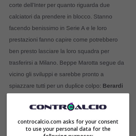
corte dell’Inter per quanto riguarda due
calciatori da prendere in blocco. Stanno
facendo benissimo in Serie A e le loro
prestazioni fanno capire come potrebbero
ben presto lasciare la loro squadra per
trasferirsi a Milano. Beppe Marotta segue da
vicino gli sviluppi e sarebbe pronto a
spiazzare tutti per un duplice colpo:
Berardi
e Turati all’Inter nel 2024
.
controcalcio.com asks for your consent
to use your personal data for the