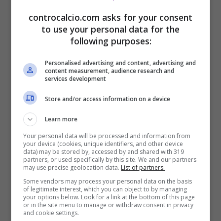
controcalcio.com asks for your consent
pare che, tra i club stranieri, quello
to use your personal data for the
maggiormente interessato non può che
following purposes:
essere il
Manchester United
. La dirigenza
Personalised advertising and content, advertising and
content measurement, audience research and
dei ‘
Red Devils
‘ è rimasta impressionata
services development
dalle sue ottime partite disputate fino ad ora.
Store and/or access information on a device
Addirittura gli inglesi sarebbero in netto
Learn more
vantaggio su altre squadre che hanno
Your personal data will be processed and information from
your device (cookies, unique identifiers, and other device
mostrato interesse come:
Milan, Barcellona,
data) may be stored by, accessed by and shared with 319
partners, or used specifically by this site. We and our partners
Arsenal, Newcastle e Tottenham
.
may use precise geolocation data.
List of partners.
Some vendors may process your personal data on the basis
of legitimate interest, which you can object to by managing
your options below. Look for a link at the bottom of this page
A quanto pare, però, lo United è pronto a fare
or in the site menu to manage or withdraw consent in privacy
and cookie settings.
sul serio e potrebbe anche non aspettare la