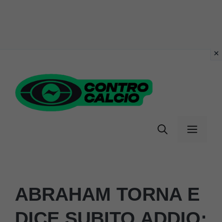
Vai
al
contenuto
Menu
ABRAHAM TORNA E
DICE SUBITO ADDIO: