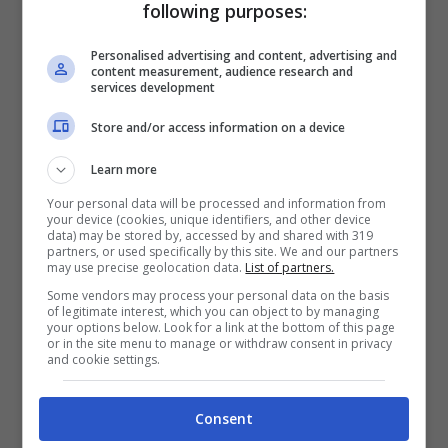
following purposes:
Personalised advertising and content, advertising and
Molto più probabile, invece, che il discorso
content measurement, audience research and
services development
venga rimandato nel mercato estivo. Una
Store and/or access information on a device
offerta concreta potrebbe arrivare
Learn more
nuovamente dalla
Premier League
, un
Your personal data will be processed and information from
your device (cookies, unique identifiers, and other device
campionato che conosce fin troppo bene
data) may be stored by, accessed by and shared with 319
partners, or used specifically by this site. We and our partners
visto che è giunto in Italia dal Chelsea.
may use precise geolocation data.
List of partners.
Some vendors may process your personal data on the basis
Un’altra squadra di Londra potrebbe
of legitimate interest, which you can object to by managing
your options below. Look for a link at the bottom of this page
corteggiarlo. Si tratta dell’
Arsenal
, alla
or in the site menu to manage or withdraw consent in privacy
and cookie settings.
ricerca di un attaccante da portare nella rosa
allenata dal tecnico Mikel
Arteta
. I’ Gunners’,
Consent