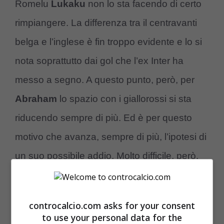
Romelu
Lukaku
non lo sta facendo di certo
rimpiangere. La differenza tra il centravanti
belga e l’inglese è fin troppo evidente e lo si
nota soprattutto dai gol che l’ex Inter ha
messo a segno. A questo punto, però, per
Abraham
lo spazio con i giallorossi si sta
riducendo sempre di più. Ed è per questo
motivo che avanza, sempre di più, l’ipotesi di
un suo possibile addio. Molto difficile, però,
che si possa verificare nella prossima
sessione invernale del calciomercato.
controcalcio.com asks for your consent
to use your personal data for the