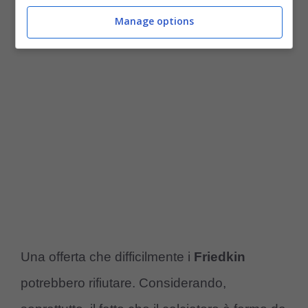
infatti, potrebbero arrivare ad offrire anche
Manage options
una offerta sui
25-28 milioni di euro.
Una offerta che difficilmente i
Friedkin
potrebbero rifiutare. Considerando,