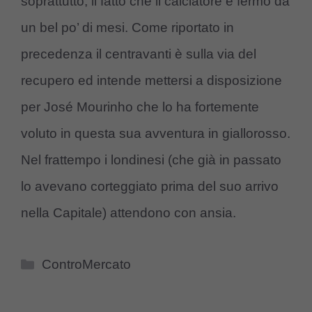
soprattutto, il fatto che il calciatore è fermo da
un bel po’ di mesi. Come riportato in
precedenza il centravanti è sulla via del
recupero ed intende mettersi a disposizione
per José Mourinho che lo ha fortemente
voluto in questa sua avventura in giallorosso.
Nel frattempo i londinesi (che già in passato
lo avevano corteggiato prima del suo arrivo
nella Capitale) attendono con ansia.
Categorie
ControMercato