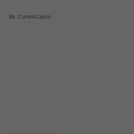
Categorie
ControCalcio