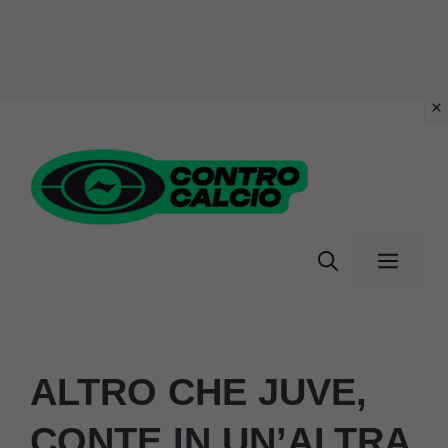
Vai
al
contenuto
Menu
ALTRO CHE JUVE,
CONTE IN UN’ALTRA