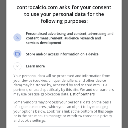
controcalcio.com asks for your consent
Altro che in bianconero, il suo futuro può
to use your personal data for the
essere altrove. Molto più a Sud: sono infatti
following purposes:
due i club italiani che lo vogliono almeno
Personalised advertising and content, advertising and
content measurement, audience research and
quanto la Juve e sarebbero pronti a
services development
ingaggiarlo.
Store and/or access information on a device
Learn more
Your personal data will be processed and information from
your device (cookies, unique identifiers, and other device
data) may be stored by, accessed by and shared with 319
partners, or used specifically by this site. We and our partners
may use precise geolocation data.
List of partners.
Some vendors may process your personal data on the basis
of legitimate interest, which you can object to by managing
your options below. Look for a link at the bottom of this page
or in the site menu to manage or withdraw consent in privacy
and cookie settings.