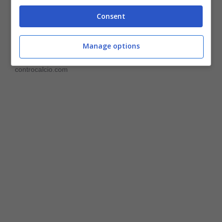
Consent
Il futuro di Antonio Conte sarà in Italia ma non è stata ancora
Manage options
decisa la sua destinazione: la Juve non è certa – (ANSA) –
controcalcio.com