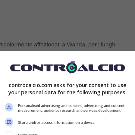
articolarmente affezionati a Wanda, per i lunghi
rano insieme al suo Mauro
Icardi
. E stiamo ritrovando
enibile sugli schermi di
Ballando con le stelle
. A
. Ma è impossibile ignorare la classe splendente e
controcalcio.com asks for your consent to use
ettanto fatta conoscere, raccogliendo consensi.
your personal data for the following purposes:
Personalised advertising and content, advertising and content
feriori, è ugualmente una celebrità dei social, con
measurement, audience research and services development
il mondo su
Instagram
. La sua è una presenza che
Store and/or access information on a device
 soltanto in Argentina dove è una stella di prima