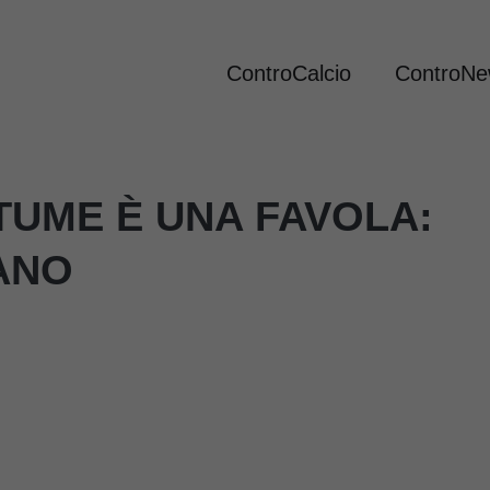
ControCalcio
ControN
TUME È UNA FAVOLA:
IANO