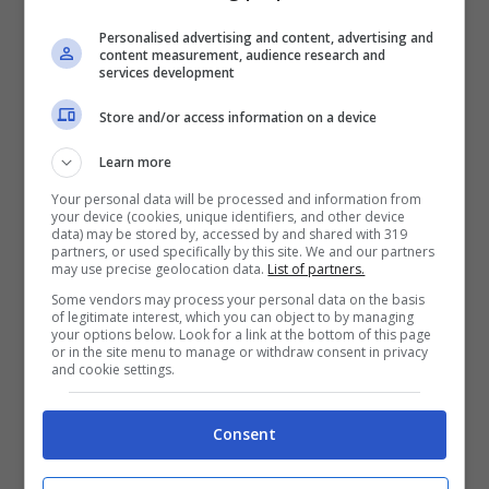
Valeri
, mai impiegato dalla
Cremonese
dopo
Personalised advertising and content, advertising and
content measurement, audience research and
services development
il mercato estivo e fuori dalle liste del club. Il
calciatore andrà in scadenza al termine della
Store and/or access information on a device
stagione ma un’offerta già nei prossimi mesi
Learn more
potrebbe sbloccare la situazione e
Your personal data will be processed and information from
your device (cookies, unique identifiers, and other device
data) may be stored by, accessed by and shared with 319
permettere alla Lazio di averlo subito, magari
partners, or used specifically by this site. We and our partners
may use precise geolocation data.
List of partners.
con un indennizzo in favore della
Some vendors may process your personal data on the basis
of legitimate interest, which you can object to by managing
Cremonese. Sarebbe un colpo interessante
your options below. Look for a link at the bottom of this page
or in the site menu to manage or withdraw consent in privacy
dopo la positiva stagione in Serie A
and cookie settings.
dell’esterno, in attesa di cambiare aria e
Consent
pronto ad accettare un destinazione molto