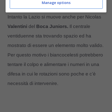
gradita.
Manage options
Intanto la Lazio si muove anche per Nicolas
Valentini
del
Boca Juniors.
Il centrale
ventiduenne sta trovando spazio ed ha
mostrato di essere un elemento molto valido.
Per questo motivo i biancocelesti potrebbero
tentare il colpo e alimentare i numeri in una
difesa in cui le rotazioni sono poche e c’è
necessità di intervenire.