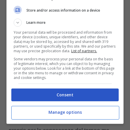
Store and/or access information on a device
Learn more
Your personal data will be processed and information from
your device (cookies, unique identifiers, and other device
data) may be stored by, accessed by and shared with 319
Dal Monza alla Roma, salto di qualità per Di Gregorio (ansa
partners, or used specifically by this site. We and our partners
may use precise geolocation data.
List of partners.
foto) – controcalcio.com
Some vendors may process your personal data on the basis
of legitimate interest, which you can object to by managing
your options below. Look for a link at the bottom of this page
or in the site menu to manage or withdraw consent in privacy
I giallorossi hanno
Rui Patricio in scadenza
and cookie settings.
e dovranno necessariamente puntare su un
Consent
portiere italiano. Pinto vorrà ricalcare quanto
fatto dalla Lazio, un numero uno dal
Manage options
campionato di Serie A sarebbe importante