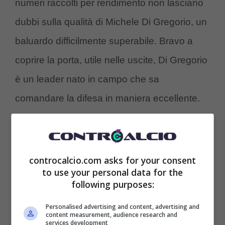
numeri raccolti per rendimento non lasciano
dubbi sulla qualità di Michele Di Gregorio, un
baluardo difficilmente superabile. Bravo a
coprire la porta, utile nelle uscite, Di Gregorio
è un leader nato in campo che sa
comandare la difesa in maniera eccellente.
La Roma pensa a Di Gregorio
, il 2024
potrebbe essere un anno importante per lui.
controcalcio.com asks for your consent
to use your personal data for the
following purposes:
Personalised advertising and content, advertising and
content measurement, audience research and
services development