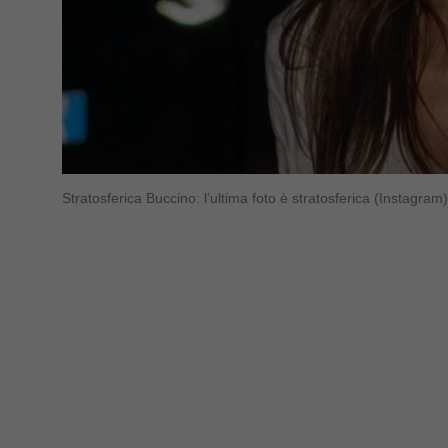
Stratosferica Buccino: l’ultima foto è stratosferica (Instagra