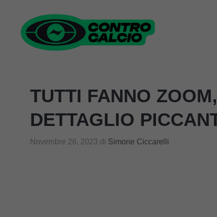
Vai
al
contenuto
TUTTI FANNO ZOOM,
DETTAGLIO PICCANT
Novembre 26, 2023
di
Simone Ciccarelli