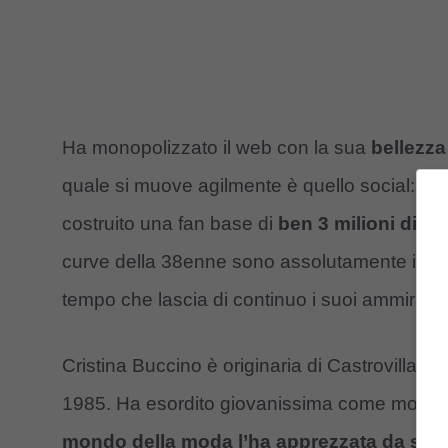
Ha monopolizzato il web con la sua
bellezza 
quale si muove agilmente è quello social: ba
costruito una fan base di
ben 3 milioni di fo
curve della 38enne sono assolutamente imposs
tempo che lascia di continuo i suoi ammirator
Cristina Buccino è originaria di Castrovillari,
1985. Ha esordito giovanissima come modella e 
mondo della moda l’ha apprezzata da sub