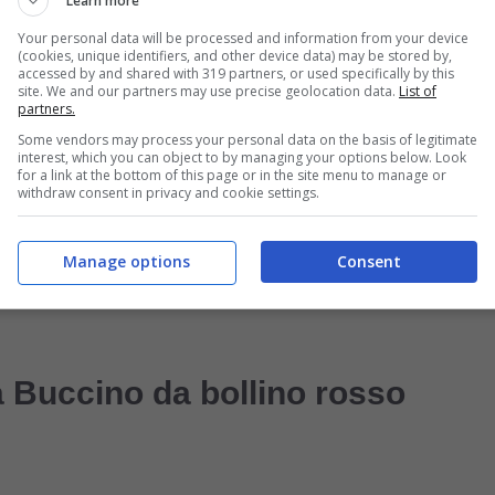
Learn more
ione, ha trovato ampio spazio in diverse
Your personal data will be processed and information from your device
(cookies, unique identifiers, and other device data) may be stored by,
accessed by and shared with 319 partners, or used specifically by this
site. We and our partners may use precise geolocation data.
List of
partners.
Some vendors may process your personal data on the basis of legitimate
‘Tiki-Taka’, programma sportivo condotto da Pierluigi
interest, which you can object to by managing your options below. Look
for a link at the bottom of this page or in the site menu to manage or
goniste di ‘Mistero’, trasmissione di enorme
withdraw consent in privacy and cookie settings.
rio. La Buccino ha anche due sorelle: Donatella e
Manage options
Consent
 fan, a dispetto di ciò che si potrebbe pensare, non
a Buccino da bollino rosso