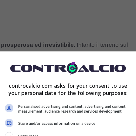
prosperosa ed irresistibile
. Intanto il terreno sul
sti pensare che solo su Instagram ha, con costanza,
llowers
. Il motivo è, tuttavia, presto detto. Perché le
ibili da ritrovare altrove: una bellezza senza
controcalcio.com asks for your consent to use
i con la mascella slogata.
your personal data for the following purposes:
Personalised advertising and content, advertising and content
 in provincia di Cosenza, dove è nata il 16 giugno
measurement, audience research and services development
i riscontri sono stati per lei totalmente positivi.
Il
Store and/or access information on a device
ito
, arrivando a sfilare e posare per i brand più