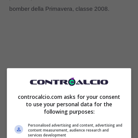
bomber della Primavera, classe 2008.
controcalcio.com asks for your consent
to use your personal data for the
Tegola pesantissima, out il
following purposes:
titolarissimo: torna nel 2024
Personalised advertising and content, advertising and
content measurement, audience research and
services development