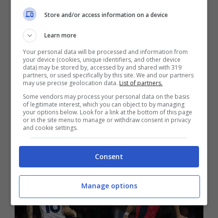
Nelle ultime ore è giunta però la notizia di un
Store and/or access information on a device
nuovo infortunio
per riguardante la più
Learn more
grande sorpresa di questo inizio di stagione:
Your personal data will be processed and information from
il
Bologna di Thiago Motta
. I rossoblù
your device (cookies, unique identifiers, and other device
data) may be stored by, accessed by and shared with 319
partners, or used specifically by this site. We and our partners
occupano l’ottavo posto in classifica e sono
may use precise geolocation data.
List of partners.
solamente a tre punti dalla zona Champions,
Some vendors may process your personal data on the basis
of legitimate interest, which you can object to by managing
your options below. Look for a link at the bottom of this page
dopo aver incontrato praticamente tutte le
or in the site menu to manage or withdraw consent in privacy
and cookie settings.
big.
Consent
Manage options